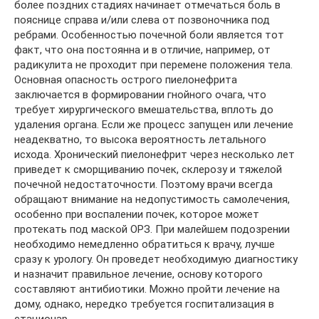
более поздних стадиях начинает отмечаться боль в
пояснице справа и/или слева от позвоночника под
ребрами. Особенностью почечной боли является тот
факт, что она постоянна и в отличие, например, от
радикулита не проходит при перемене положения тела.
Основная опасность острого пиелонефрита
заключается в формировании гнойного очага, что
требует хирургического вмешательства, вплоть до
удаления органа. Если же процесс запущен или лечение
неадекватно, то высока вероятность летального
исхода. Хронический пиелонефрит через несколько лет
приведет к сморщиванию почек, склерозу и тяжелой
почечной недостаточности. Поэтому врачи всегда
обращают внимание на недопустимость самолечения,
особенно при воспалении почек, которое может
протекать под маской ОРЗ. При малейшем подозрении
необходимо немедленно обратиться к врачу, лучше
сразу к урологу. Он проведет необходимую диагностику
и назначит правильное лечение, основу которого
составляют антибиотики. Можно пройти лечение на
дому, однако, нередко требуется госпитализация в