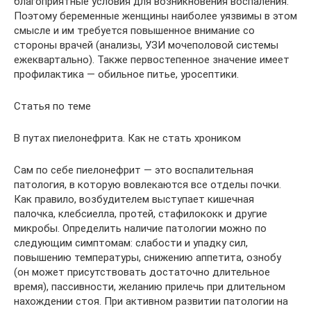
благоприятные условия для возникновения воспаления.
Поэтому беременные женщины наиболее уязвимы в этом
смысле и им требуется повышенное внимание со
стороны врачей (анализы, УЗИ мочеполовой системы
ежеквартально). Также первостепенное значение имеет
профилактика — обильное питье, уросептики.
Статья по теме
В путах пиелонефрита. Как не стать хроником
Сам по себе пиелонефрит — это воспалительная
патология, в которую вовлекаются все отделы почки.
Как правило, возбудителем выступает кишечная
палочка, клебсиелла, протей, стафилококк и другие
микробы. Определить наличие патологии можно по
следующим симптомам: слабости и упадку сил,
повышению температуры, снижению аппетита, ознобу
(он может присутствовать достаточно длительное
время), пассивности, желанию прилечь при длительном
нахождении стоя. При активном развитии патологии на