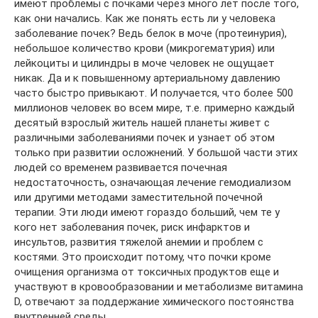
имеют проблемы с почками через много лет после того,
как они начались. Как же понять есть ли у человека
заболевание почек? Ведь белок в моче (протеинурия),
небольшое количество крови (микрогематурия) или
лейкоциты и цилиндры в моче человек не ощущает
никак. Да и к повышенному артериальному давлению
часто быстро привыкают. И получается, что более 500
миллионов человек во всем мире, т.е. примерно каждый
десятый взрослый житель нашей планеты живет с
различными заболеваниями почек и узнает об этом
только при развитии осложнений. У большой части этих
людей со временем развивается почечная
недостаточность, означающая лечение гемодиализом
или другими методами заместительной почечной
терапии. Эти люди имеют гораздо больший, чем те у
кого нет заболевания почек, риск инфарктов и
инсультов, развития тяжелой анемии и проблем с
костями. Это происходит потому, что почки кроме
очищения организма от токсичных продуктов еще и
участвуют в кровообразовании и метаболизме витамина
D, отвечают за поддержание химического постоянства
внутренней среды.