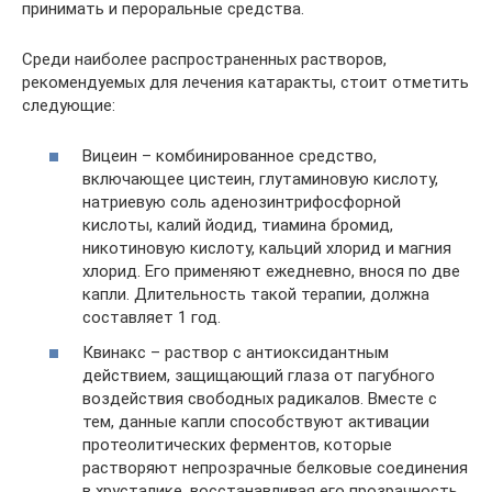
принимать и пероральные средства.
Среди наиболее распространенных растворов,
рекомендуемых для лечения катаракты, стоит отметить
следующие:
Вицеин – комбинированное средство,
включающее цистеин, глутаминовую кислоту,
натриевую соль аденозинтрифосфорной
кислоты, калий йодид, тиамина бромид,
никотиновую кислоту, кальций хлорид и магния
хлорид. Его применяют ежедневно, внося по две
капли. Длительность такой терапии, должна
составляет 1 год.
Квинакс – раствор с антиоксидантным
действием, защищающий глаза от пагубного
воздействия свободных радикалов. Вместе с
тем, данные капли способствуют активации
протеолитических ферментов, которые
растворяют непрозрачные белковые соединения
в хрусталике, восстанавливая его прозрачность.