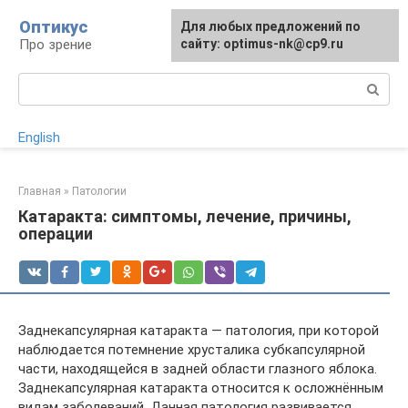
Перейти
Оптикус
Для любых предложений по
к
Про зрение
сайту: optimus-nk@cp9.ru
контенту
Поиск:
English
Главная
»
Патологии
Катаракта: симптомы, лечение, причины,
операции
Заднекапсулярная катаракта — патология, при которой
наблюдается потемнение хрусталика субкапсулярной
части, находящейся в задней области глазного яблока.
Заднекапсулярная катаракта относится к осложнённым
видам заболеваний. Данная патология развивается