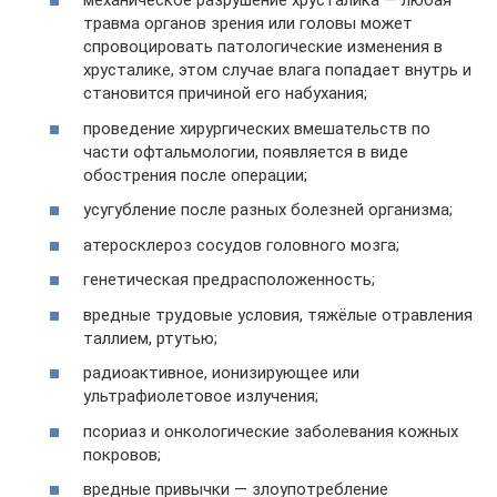
механическое разрушение хрусталика — любая
травма органов зрения или головы может
спровоцировать патологические изменения в
хрусталике, этом случае влага попадает внутрь и
становится причиной его набухания;
проведение хирургических вмешательств по
части офтальмологии, появляется в виде
обострения после операции;
усугубление после разных болезней организма;
атеросклероз сосудов головного мозга;
генетическая предрасположенность;
вредные трудовые условия, тяжёлые отравления
таллием, ртутью;
радиоактивное, ионизирующее или
ультрафиолетовое излучения;
псориаз и онкологические заболевания кожных
покровов;
вредные привычки — злоупотребление