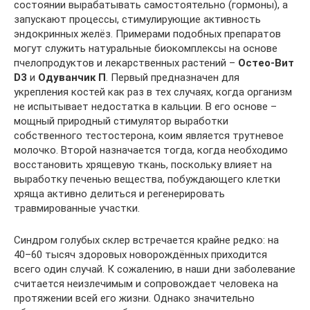
состоянии вырабатывать самостоятельно (гормоны), а
запускают процессы, стимулирующие активность
эндокринных желёз. Примерами подобных препаратов
могут служить натуральные биокомплексы на основе
пчелопродуктов и лекарственных растений –
Остео-Вит
D
3
и
Одуванчик П
. Первый предназначен для
укрепления костей как раз в тех случаях, когда организм
не испытывает недостатка в кальции. В его основе –
мощный природный стимулятор выработки
собственного тестостерона, коим является трутневое
молочко. Второй назначается тогда, когда необходимо
восстановить хрящевую ткань, поскольку влияет на
выработку печенью вещества, побуждающего клетки
хряща активно делиться и регенерировать
травмированные участки.
Синдром голубых склер встречается крайне редко: на
40–60 тысяч здоровых новорождённых приходится
всего один случай. К сожалению, в наши дни заболевание
считается неизлечимым и сопровождает человека на
протяжении всей его жизни. Однако значительно