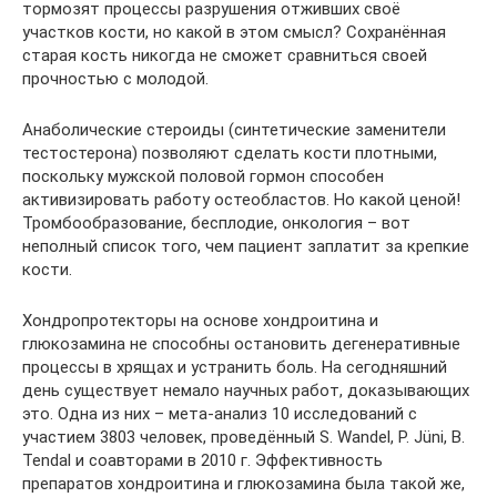
тормозят процессы разрушения отживших своё
участков кости, но какой в этом смысл? Сохранённая
старая кость никогда не сможет сравниться своей
прочностью с молодой.
Анаболические стероиды (синтетические заменители
тестостерона) позволяют сделать кости плотными,
поскольку мужской половой гормон способен
активизировать работу остеобластов. Но какой ценой!
Тромбообразование, бесплодие, онкология – вот
неполный список того, чем пациент заплатит за крепкие
кости.
Хондропротекторы на основе хондроитина и
глюкозамина не способны остановить дегенеративные
процессы в хрящах и устранить боль. На сегодняшний
день существует немало научных работ, доказывающих
это. Одна из них – мета-анализ 10 исследований с
участием 3803 человек, проведённый S. Wandel, P. Jüni, B.
Tendal и соавторами в 2010 г. Эффективность
препаратов хондроитина и глюкозамина была такой же,