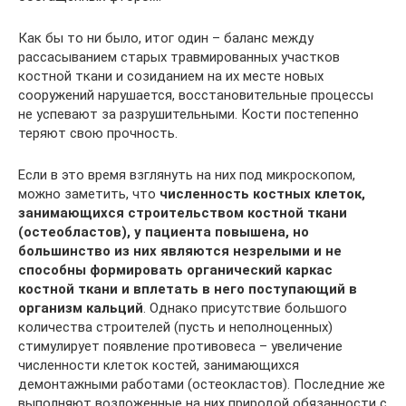
Как бы то ни было, итог один – баланс между
рассасыванием старых травмированных участков
костной ткани и созиданием на их месте новых
сооружений нарушается, восстановительные процессы
не успевают за разрушительными. Кости постепенно
теряют свою прочность.
Если в это время взглянуть на них под микроскопом,
можно заметить, что
численность костных клеток,
занимающихся строительством костной ткани
(остеобластов), у пациента повышена, но
большинство из них являются незрелыми и не
способны формировать органический каркас
костной ткани и вплетать в него поступающий в
организм кальций
. Однако присутствие большого
количества строителей (пусть и неполноценных)
стимулирует появление противовеса – увеличение
численности клеток костей, занимающихся
демонтажными работами (остеокластов). Последние же
выполняют возложенные на них природой обязанности с