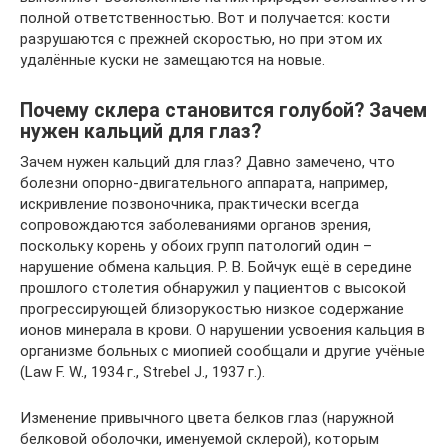
полной ответственностью. Вот и получается: кости
разрушаются с прежней скоростью, но при этом их
удалённые куски не замещаются на новые.
Почему склера становится голубой? Зачем
нужен кальций для глаз?
Зачем нужен кальций для глаз? Давно замечено, что
болезни опорно-двигательного аппарата, например,
искривление позвоночника, практически всегда
сопровождаются заболеваниями органов зрения,
поскольку корень у обоих групп патологий один –
нарушение обмена кальция. Р. В. Бойчук ещё в середине
прошлого столетия обнаружил у пациентов с высокой
прогрессирующей близорукостью низкое содержание
ионов минерала в крови. О нарушении усвоения кальция в
организме больных с миопией сообщали и другие учёные
(Law F. W., 1934 г., Strebel J., 1937 г.).
Изменение привычного цвета белков глаз (наружной
белковой оболочки, именуемой склерой), которым