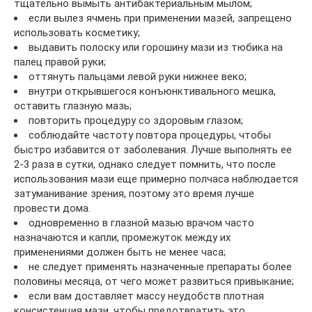
тщательно вымыть антибактериальным мылом;
если вылез ячмень при применении мазей, запрещено
использовать косметику;
выдавить полоску или горошину мази из тюбика на
палец правой руки;
оттянуть пальцами левой руки нижнее веко;
внутри открывшегося конъюнктивального мешка,
оставить глазную мазь;
повторить процедуру со здоровым глазом;
соблюдайте частоту повтора процедуры, чтобы
быстро избавится от заболевания. Лучше выполнять ее
2-3 раза в сутки, однако следует помнить, что после
использования мази еще примерно полчаса наблюдается
затуманивание зрения, поэтому это время лучше
провести дома.
одновременно в глазной мазью врачом часто
назначаются и капли, промежуток между их
применениями должен быть не менее часа;
не следует применять назначенные препараты более
половины месяца, от чего может развиться привыкание;
если вам доставляет массу неудобств плотная
консистенция мази, чтобы предотвратить это,