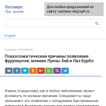
Перейти
Оптикус
Для любых предложений по
к
Про зрение
сайту: optimus-nk@cp9.ru
контенту
Поиск:
English
Главная
»
Патологии
Психосоматические причины появления
фурункулов: мнение Луизы Хей и Лиз Бурбо
Ячмень (гордеолум), как и любое заболевание, может
возникать по разным причинам. Специалисты чаще
связывают его появление с попаданием бактериальной
инфекции в фолликулы ресниц или железу (апокриновую,