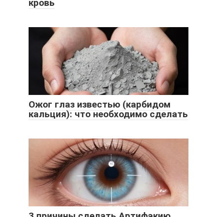
кровь
Ожог глаз известью (карбидом
кальция): что необходимо сделать
3 причины сделать Артифакию