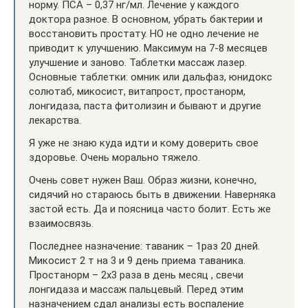
норму. ПСА – 0,37 нг/мл. Лечение у каждого
доктора разное. В основном, убрать бактерии и
восстановить простату. НО не одно лечение не
приводит к улучшению. Максимум на 7-8 месяцев
улучшение и заново. Таблетки массаж лазер.
Основные таблетки: омник или дальфаз, юнидокс
солютаб, микосист, витапрост, простанорм,
лонгидаза, паста фитолизин и бывают и другие
лекарства.
Я уже не знаю куда идти и кому доверить свое
здоровье. Очень морально тяжело.
Очень совет нужен Ваш. Образ жизни, конечно,
сидячий но стараюсь быть в движении. Наверняка
застой есть. Да и поясница часто болит. Есть же
взаимосвязь.
Последнее назначение: таваник – 1раз 20 дней.
Микосист 2 т на 3 и 9 день приема таваника.
Простанорм – 2х3 раза в день месяц , свечи
лонгидаза и массаж пальцевый. Перед этим
назначением сдал анализы есть воспаление