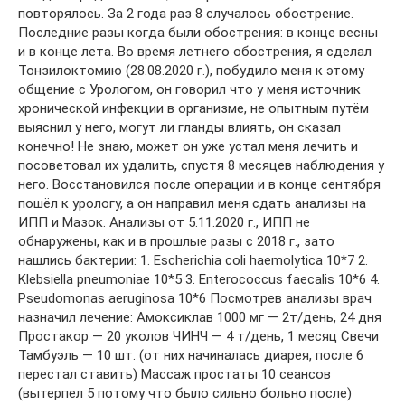
повторялось. За 2 года раз 8 случалось обострение.
Последние разы когда были обострения: в конце весны
и в конце лета. Во время летнего обострения, я сделал
Тонзилоктомию (28.08.2020 г.), побудило меня к этому
общение с Урологом, он говорил что у меня источник
хронической инфекции в организме, не опытным путём
выяснил у него, могут ли гланды влиять, он сказал
конечно! Не знаю, может он уже устал меня лечить и
посоветовал их удалить, спустя 8 месяцев наблюдения у
него. Восстановился после операции и в конце сентября
пошёл к урологу, а он направил меня сдать анализы на
ИПП и Мазок. Анализы от 5.11.2020 г., ИПП не
обнаружены, как и в прошлые разы с 2018 г., зато
нашлись бактерии: 1. Escherichia coli haemolytica 10*7 2.
Klebsiella pneumoniae 10*5 3. Enterococcus faecalis 10*6 4.
Pseudomonas aeruginosa 10*6 Посмотрев анализы врач
назначил лечение: Амоксиклав 1000 мг — 2т/день, 24 дня
Простакор — 20 уколов ЧИНЧ — 4 т/день, 1 месяц Свечи
Тамбуэль — 10 шт. (от них начиналась диарея, после 6
перестал ставить) Массаж простаты 10 сеансов
(вытерпел 5 потому что было сильно больно после)