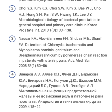
Choi Y.S., Kim K.S., Choi S.W., Kim S., Bae W.J., Cho
H.J., Hong S.H., Kim S.W., Hwang T.K., Lee J.Y.
Microbiological etiology of bacterial prostatitis in
general hospital and primary care clinic in Korea.
Prostate Int. 2013;1(3):133–138.
Nassar F.A., Abu-Elamreen F.H., Shubair M.E., Sharif
F.A. Detection of Chlamydia trachomatis and
Mycoplasma hominis, genitalium and
Ureaplasmaurealyticum by polymerase chain reaction
in patients with sterile pyuria. Adv. Med. Sci.
2008;53(1):80–86.
Винаров А.З., Аляев Ю.Г., Фиев Д.Н., Барыкова
Ю.А., Винарова Н.А., Логунов Д.Ю., Шмаров М.М.,
Народицкий Б.С., Гудков А.В., Гинцбург А.Л.
Микоплазменная инфекция предстательной
железы и ее возможная роль в патогенезе рака
простаты. Андрология и генитальная хирургия.
2009;4:18–22.