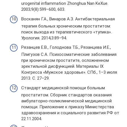
urogenital inflammation Zhonghua Nan KeXue.
2003;9(8):599–600, 603.
Восканян Г.А., Винаров А.З. Антибактериальная
терапия больных хроническим простатитом:
поиск выхода из терапевтического «тупика».
Урология. 2014;3:89–94.
Рязанцев Е.В., Голоднова Т.Б., Рязанцева И.Е.,
Плигузов С.А. Психосоматические заболевания
при хроническом простатите, осложненном
эректильной дисфункцией. Материалы IX
Конгресса «Мужское здоровье». CПб., 1–3 июля
2013. C. 27–29.
Стандарт медицинской помощи больным
простатитом. Сборник стандартов оказания
амбулаторно-поликлинической медицинской
помощи. Приложение к приказу Министерства
здравоохранения и социального развития РФ от
22.11.2004.