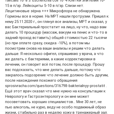
faecalis 10*8 3. Escherichia coli 10*4 Клетки эпителия 10-
15 в п/зр. Лейкоциты 5-10 в п/зр. Слизи нет.
Лецитиновые зёрна +++ Микрофлора не обнаружена.
Гормоны все в норме. На МРТ нашли протрузии. Пришел к
нему 25.11.2020 г., он глянул все анализы, МРТ и сказал, у
вас Бактериальный простатит на лицо, ну что, надо вам
делать 10 процедур (массаж, вакуум на пенис и что-то в
задний проход вставить) общей стоимостью 22 тысячи
(но при оплате сразу, скидка -10%), а потом мы
посмотрим снова на ваши анализы и решим что делать
дальше. Я несколько офигел, спрашиваю у врача, а что
же делать с бактериями, а какие корректировки в
лечении, он говорит всё потом, после процедур. Прошу
вас подсказать, что мне делать дальше, потому что
закралось подозрение что лечение должно быть другим,
после нахождения похожего обращения
sprosivracha.com/questions/316798-bakterialnyy-prostatit .
Ещё этот врач сказал что мне нужно на консультации к
Неврологу и Гастроэнтерологу и он мне может
посоветовать хороших специалистов… Мне 30 лет, не
пью алкоголь, не курю, веду не особо подвижный образ
жизни, стабильно раз в неделю хожу в тренажерный зал.