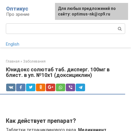
Перейти
Оптикус
Для любых предложений по
к
Про зрение
сайту: optimus-nk@cp9.ru
контенту
Поиск:
English
Главная
»
Заболевания
Юнидокс солютаб таб. дисперг. 100мг в
блист. в уп. №10х1 (доксициклин)
Как действует препарат?
Таблетки тетрациклинового ряда.
Медикамент