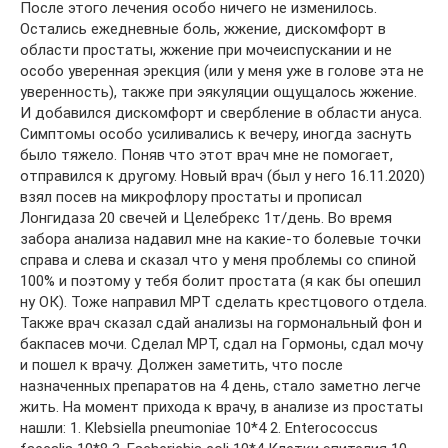
После этого лечения особо ничего не изменилось.
Остались ежедневные боль, жжение, дискомфорт в
области простаты, жжение при мочеиспускании и не
особо уверенная эрекция (или у меня уже в голове эта не
уверенность), также при эякуляции ощущалось жжение.
И добавился дискомфорт и свербление в области ануса.
Симптомы особо усиливались к вечеру, иногда заснуть
было тяжело. Поняв что этот врач мне не помогает,
отправился к другому. Новый врач (был у него 16.11.2020)
взял посев на микрофлору простаты и прописал
Лонгидаза 20 свечей и Целебрекс 1т/день. Во время
забора анализа надавил мне на какие-то болевые точки
справа и слева и сказал что у меня проблемы со спиной
100% и поэтому у тебя болит простата (я как бы опешил
ну ОК). Тоже направил МРТ сделать крестцового отдела.
Также врач сказал сдай анализы на гормональный фон и
бакпасев мочи. Сделал МРТ, сдал на Гормоны, сдал мочу
и пошел к врачу. Должен заметить, что после
назначенных препаратов на 4 день, стало заметно легче
жить. На момент прихода к врачу, в анализе из простаты
нашли: 1. Klebsiella pneumoniae 10*4 2. Enterococcus