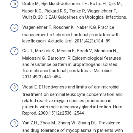
Grabe M., Bjerklund-Johansen T.E., Botto H., Çek M.,
Naber K.G., Pickard R.S., Tenke P., Wagenlehner F.,
Wullt B. 2013 EAU Guidelines on Urological Infections.
Wagenlehner F., Roscher K., Naber K.G. Practice
management of chronic bacterial prostatitis with
levofloxacin. Aktuelle Urol. 2011;42(3):184–89.
Cai T., Mazzoli S., Meacci F., Boddi V., Mondaini N.,
Malossini G., Bartoletti R. Epidemiological features
and resistance pattern in uropathogens isolated
from chronic bacterial prostatitis. J Microbiol.
2011;49(3):448–454
Vicari E. Effectiveness and limits of antimicrobial
treatment on seminal leukocyte concentration and
related reactive oxygen species production in
patients with male accessory gland infection. Hum
Reprod. 2000;15(12):2536–2544.
Yan Z.H., Zhou M., Zhang W., Zhang D.L. Prevalence
and drug tolerance of mycoplasma in patients with