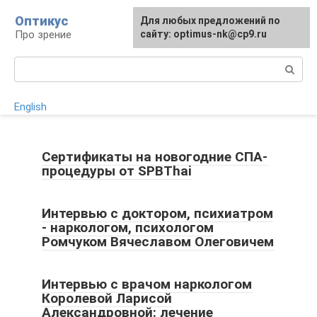
Перейти
Оптикус
Для любых предложений по
к
Про зрение
сайту: optimus-nk@cp9.ru
контенту
Поиск:
English
Сертификаты на новогодние СПА-
процедуры от SPBThai
Интервью с доктором, психиатром
- наркологом, психологом
Ромчуком Вячеславом Олеговичем
Интервью с врачом наркологом
Королевой Ларисой
Александровной: лечение