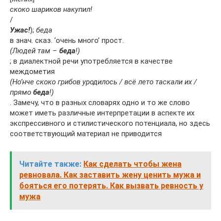
скоко шариков накупил!
/
Ужас!
);
беда
в знач. сказ. ‘очень много’ прост.
(Людей там –
беда
!)
; в диалектной речи употребляется в качестве
междометия
(Но’нче скоко грибов уродилось / всё лето таскали их /
прямо
беда
!)
. Замечу, что в разных словарях одно и то же слово
может иметь различные интерпретации в аспекте их
экспрессивного и стилистического потенциала, но здесь
соответствующий материал не приводится
Читайте также:
Как сделать чтобы жена
ревновала. Как заставить жену ценить мужа и
бояться его потерять. Как вызвать ревность у
мужа