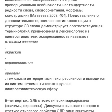
пропорциональна необычности, нестандартности,
редкости слова, словосочетания, морфемы,
конструкции» [Матвеева 2003: 404]. Представление о
дополнительности, «неглавности» коннотации в
структуре ЛЗ слова демонстрирует соответствующая
терминология, привнесенная в лексикологию из
лингвостилистики: экспрессивность называют
оттенком значения
,
окраской
,
окрашенностью
,
ореолом
, тем самым интерпретация экспрессивности выводится
из системно–семантического русла в
лингвостилистическую сферу.
В-четвертых,. ЭЛЕ стилистически маркированы
(значимы, окрашены). Дискуссию вызывает вопрос о
статусе стилевого свойства ЭЛЕ: одни лингвисты