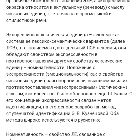
органичные компоненты значения ЭЛЕ, а экспрессивная
окраска относится к актуальному (речевому) смыслу
языковых единиц, т. е. связана с прагматикой и
стилистикой речи.
Экспрессивная лексическая единица – лексема как
система ее лексико-семантических вариантов (далее –
ЛСВ), т. е. полисемант, и отдельный ЛСВ лексемы; они
обладают свойством экспрессивности в
противопоставлении другому свойству лексических
единиц – номинативности. Положение о
экспрессивности (эмоциональности) как о свойстве
языковых единиц разговорной речи, выявляемом из их
противопоставления «неэкспрессивным» (логическим)
фактам, как известно, было обосновано еще Ш. Балли. С
его концепцией экспрессивности связан метод
идентификации, на его основе разработан метод
ступенчатой идентификации Э. В. Кузнецовой. Оба
метода широко используются в русистике.
Номинативность – свойство ЛЕ, связанное с