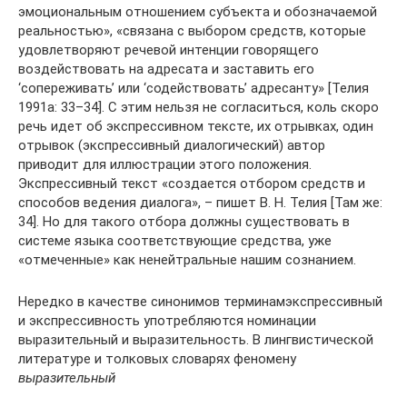
эмоциональным отношением субъекта и обозначаемой
реальностью», «связана с выбором средств, которые
удовлетворяют речевой интенции говорящего
воздействовать на адресата и заставить его
‘сопереживать’ или ‘содействовать’ адресанту» [Телия
1991а: 33–34]. С этим нельзя не согласиться, коль скоро
речь идет об экспрессивном тексте, их отрывках, один
отрывок (экспрессивный диалогический) автор
приводит для иллюстрации этого положения.
Экспрессивный текст «создается отбором средств и
способов ведения диалога», – пишет В. Н. Телия [Там же:
34]. Но для такого отбора должны существовать в
системе языка соответствующие средства, уже
«отмеченные» как ненейтральные нашим сознанием.
Нередко в качестве синонимов терминамэкспрессивный
и экспрессивность употребляются номинации
выразительный и выразительность. В лингвистической
литературе и толковых словарях феномену
выразительный