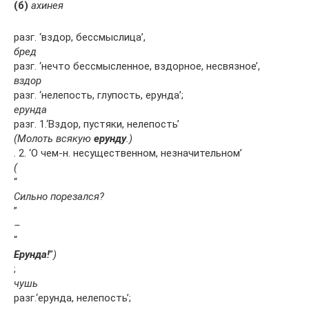
(б)
ахинея
разг. ‘вздор, бессмыслица’,
бред
разг. ‘нечто бессмысленное, вздорное, несвязное’,
вздор
разг. ‘нелепость, глупость, ерунда’;
ерунда
разг. 1.‘Вздор, пустяки, нелепость’
(Молоть всякую
ерунду
.)
. 2. ‘О чем-н. несущественном, незначительном’
(
“
Сильно порезался?
”
–
“
Ерунда!
”
)
;
чушь
разг.‘ерунда, нелепость’;