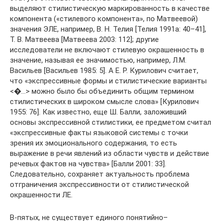
выделяют стилистическую маркированность в качестве
компонента («стилевого компонента», по Матвеевой)
значения ЭЛЕ, например, В. Н. Телия [Телия 1991а: 40–41],
Т. В. Матвеева [Матвеева 2003: 112]; другие
исследователи не включают стилевую окрашенность в
значение, называя ее значимостью, например, Л.М.
Васильев [Васильев 1985: 5]. А Е. Р. Курилович считает,
что «экспрессивные формы и стилистические варианты
<�…> можно было бы объединить общим термином
стилистических в широком смысле слова» [Курилович
1955: 76]. Как известно, еще Ш. Балли, заложивший
основы экспрессивной стилистики, ее предметом считал
«экспрессивные факты языковой системы с точки
зрения их эмоционального содержания, то есть
выражение в речи явлений из области чувств и действие
речевых фактов на чувства» [Балли 2001: 33].
Следовательно, сохраняет актуальность проблема
отграничения экспрессивности от стилистической
окрашенности ЛЕ.
В-пятых, не существует единого понятийно–