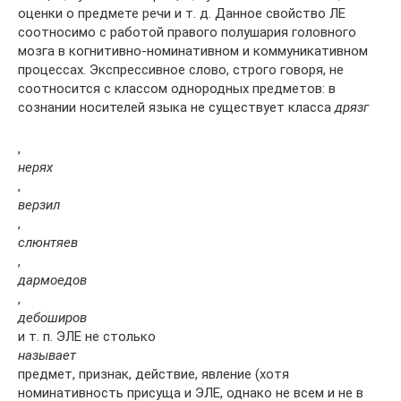
оценки о предмете речи и т. д. Данное свойство ЛЕ
соотносимо с работой правого полушария головного
мозга в когнитивно-номинативном и коммуникативном
процессах. Экспрессивное слово, строго говоря, не
соотносится с классом однородных предметов: в
сознании носителей языка не существует класса
дрязг
,
нерях
,
верзил
,
слюнтяев
,
дармоедов
,
дебоширов
и т. п. ЭЛЕ не столько
называет
предмет, признак, действие, явление (хотя
номинативность присуща и ЭЛЕ, однако не всем и не в