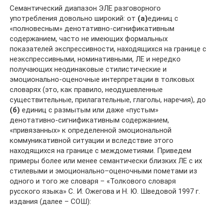
Семантический диапазон ЭЛЕ разговорного
употребления довольно широкий: от
(а)
единиц с
«полновесным» денотативно-сигнификативным
содержанием, часто не имеющих формальных
показателей экспрессивности, находящихся на границе с
неэкспрессивными, номинативными, ЛЕ и нередко
получающих неодинаковые стилистические и
эмоционально-оценочные интерпретации в толковых
словарях (это, как правило, неодушевленные
существительные, прилагательные, глаголы, наречия), до
(б)
единиц с размытым или даже «пустым»
денотативно-сигнификативным содержанием,
«привязанных» к определенной эмоциональной
коммуникативной ситуации и вследствие этого
находящихся на границе с междометиями. Приведем
примеры более или менее семантически близких ЛЕ с их
стилевыми и эмоционально–оценочными пометами из
одного и того же словаря – «Толкового словаря
русского языка» С. И. Ожегова и Н. Ю. Шведовой 1997 г.
издания (далее – СОШ):