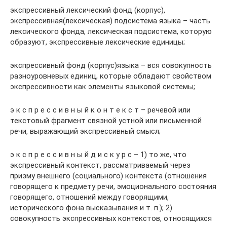
экспрессивный лексический фонд (корпус),
экспрессивная(лексическая) подсистема языка – часть
лексического фонда, лексическая подсистема, которую
образуют, экспрессивные лексические единицы;
экспрессивный фонд (корпус)языка – вся совокупность
разноуровневых единиц, которые обладают свойством
экспрессивности как элементы языковой системы;
э к с п р е с с и в н ы й к о н т е к с т – речевой или
текстовый фрагмент связной устной или письменной
речи, выражающий экспрессивный смысл;
э к с п р е с с и в н ы й д и с к у р с – 1) то же, что
экспрессивный контекст, рассматриваемый через
призму внешнего (социального) контекста (отношения
говорящего к предмету речи, эмоционального состояния
говорящего, отношений между говорящими,
исторического фона высказывания и т. п.); 2)
совокупность экспрессивных контекстов, относящихся