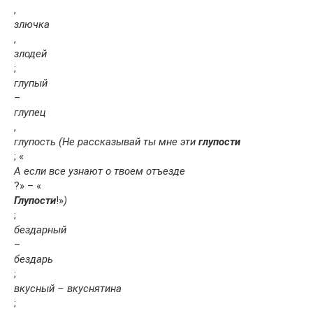
,
злючка
,
злодей
;
глупый
–
глупец
,
глупость (Не рассказывай ты мне эти
глупости
; «
А если все узнают о твоем отъезде
?» – «
Глупости
!»
)
;
бездарный
–
бездарь
;
вкусный – вкуснятина
;