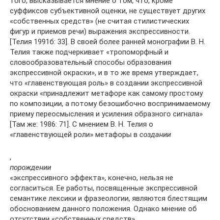
того, высказывается мнение о том, что, кроме
суффиксов субъективной оценки, не существует других
«собственных средств» (не считая стилистических
фигур и приемов речи) выражения экспрессивности.
[Телия 1991б: 33]. В своей более ранней монографии В. Н.
Телия также подчеркивает «тропоморфный и
словообразовательный способы образования
экспрессивной окраски», и в то же время утверждает,
что «главенствующая роль» в создании экспрессивной
окраски «принадлежит метафоре как самому простому
по композиции, а потому безошибочно воспринимаемому
приему переосмысления и усиления образного сигнала»
[Там же: 1986: 71]. С мнением В. Н. Телия о
«главенствующей роли» метафоры в
создании
,
порождении
«экспрессивного эффекта», конечно, нельзя не
согласиться. Ее работы, посвященные экспрессивной
семантике лексики и фразеологии, являются блестящим
обоснованием данного положения. Однако мнение об
отсутствии «собственных средств»