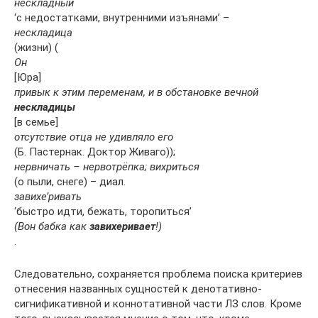
нескладный
‘c недостатками, внутренними изъянами’ –
нескладица
(жизни) (
Он
[Юра]
привык к этим переменам, и в обстановке вечной
нескладицы
[в семье]
отсутствие отца не удивляло его
(Б. Пастернак. Доктор Живаго));
нервничать – нервотрёпка; вихриться
(о пыли, снеге) – диал.
завихе’ривать
‘быстро идти, бежать, торопиться’
(Вон бабка как
завихеривает
!)
.
Следовательно, сохраняется проблема поиска критериев
отнесения названных сущностей к денотативно-
сигнификативной и коннотативной части ЛЗ слов. Кроме