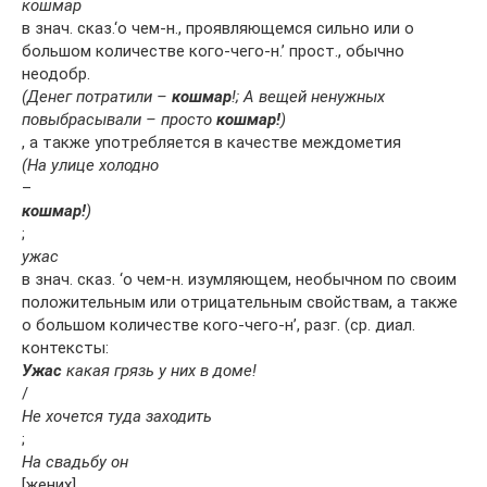
кошмар
в знач. сказ.‘о чем-н., проявляющемся сильно или о
большом количестве кого-чего-н.’ прост., обычно
неодобр.
(Денег потратили –
кошмар
!; А вещей ненужных
повыбрасывали – просто
кошмар!
)
, а также употребляется в качестве междометия
(На улице холодно
–
кошмар!
)
;
ужас
в знач. сказ. ‘о чем-н. изумляющем, необычном по своим
положительным или отрицательным свойствам, а также
о большом количестве кого-чего-н’, разг. (ср. диал.
контексты:
Ужас
какая грязь у них в доме!
/
Не хочется туда заходить
;
На свадьбу он
[жених]