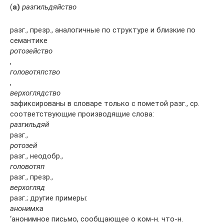
(
а)
разгильдяйство
разг., презр., аналогичные по структуре и близкие по
семантике
ротозейство
,
головотяпство
,
верхоглядство
зафиксированы в словаре только с пометой разг., ср.
соответствующие производящие слова:
разгильдяй
разг.,
ротозей
разг., неодобр.,
головотяп
разг., презр.,
верхогляд
разг.; другие примеры:
анонимка
‘анонимное письмо, сообщающее о ком-н. что-н.