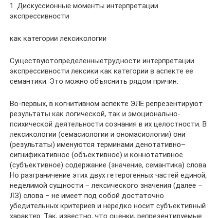
1. Дискуссионные моменты интерпретации
экспрессивности
как категории лексикологии
Существуютопределенныетрудности интерпретации
экспрессивности лексики как категории в аспекте ее
семантики. Это можно объяснить рядом причин.
Во-первых, в когнитивном аспекте ЭЛЕ репрезентируют
результаты как логической, так и эмоционально-
психической деятельности сознания в их целостности. В
лексикологии (семасиологии и ономасиологии) они
(результаты) именуются терминами денотативно–
сигнификативное (объективное) и коннотативное
(субъективное) содержание (значение, семантика) слова.
Но разграничение этих двух гетерогенных частей единой,
неделимой сущности – лексического значения (далее –
ЛЗ) слова – не имеет под собой достаточно
убедительных критериев и нередко носит субъективный
характер. Так, известно, что оценки, репрезентируемые