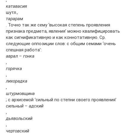
,
катавасия
шутл.,
тарарам
. Точно так же сему ‘высокая степень проявления
признака предмета, явления’ можно квалифицировать
как сигнификативную и как коннотативную. Ср.
следующие оппозиции слов: с общим семами ‘очень
спешная работа’:
аврал – гонка
,
горячка
,
лихорадка
,
штурмовщина
; с архисемой ‘сильный по степни своего проявления’
сильный – адский
,
дьявольский
,
чертовский