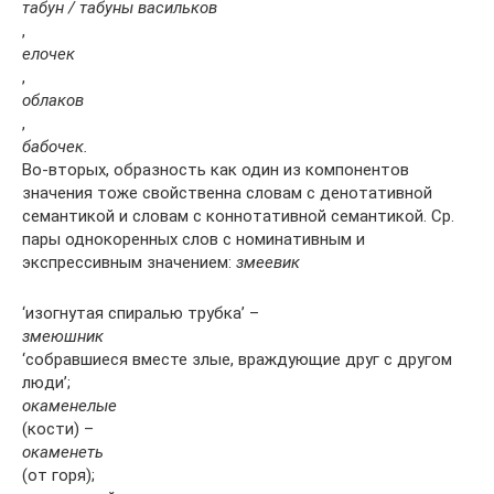
табун / табуны васильков
,
елочек
,
облаков
,
бабочек.
Во-вторых, образность как один из компонентов
значения тоже свойственна словам с денотативной
семантикой и словам с коннотативной семантикой. Ср.
пары однокоренных слов с номинативным и
экспрессивным значением:
змеевик
‘изогнутая спиралью трубка’ –
змеюшник
‘собравшиеся вместе злые, враждующие друг с другом
люди’;
окаменелые
(кости) –
окаменеть
(от горя);