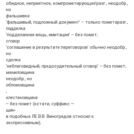
обидное, неприятное, компрометирующее’разг., неодобр.,
но
фальшивка
‘фальшивый, подложный документ’ – только пометаразг.,
подделка
‘подделанная вещь, имитация’ – без помет;
сговор
‘соглашение в результате переговоров’ обычно неодобр.,
но
сделка
‘неблаговидный, предосудительный сговор’ – без помет;
маниловщина
неодобр., но
обломовщина
,
хлестаковщина
– без помет (кстати, суффикс —
щин-
в подобных ЛЕ В.В. Виноградов относил к
экспрессивным);