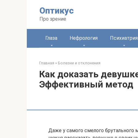
Перейти
Оптикус
к
контенту
Про зрение
Глаза
Нефрология
Психиатрия
Главная
»
Болезни и отклонения
Как доказать девушке
Эффективный метод
Даже у самого смелого брутального 
нужно рассказать девушке о своих чу