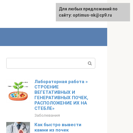
Для любых предложений по
English
сайту: optimus-nk@cp9.ru
Поиск:
Лабораторная работа »
СТРОЕНИЕ
ВЕГЕТАТИВНЫХ И
ГЕНЕРАТИВНЫХ ПОЧЕК,
РАСПОЛОЖЕНИЕ ИХ НА
СТЕБЛЕ»
Заболевания
Как быстро вывести
камни из почек