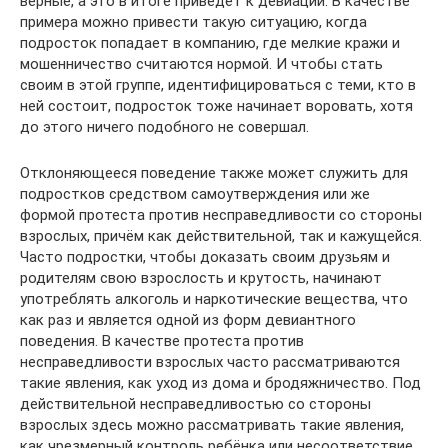
верные, а это в итоге приведёт к девиации. В качестве
примера можно привести такую ситуацию, когда
подросток попадает в компанию, где мелкие кражи и
мошенничество считаются нормой. И чтобы стать
своим в этой группе, идентифицироваться с теми, кто в
ней состоит, подросток тоже начинает воровать, хотя
до этого ничего подобного не совершал.
Отклоняющееся поведение также может служить для
подростков средством самоутверждения или же
формой протеста против несправедливости со стороны
взрослых, причём как действительной, так и кажущейся.
Часто подростки, чтобы доказать своим друзьям и
родителям свою взрослость и крутость, начинают
употреблять алкоголь и наркотические вещества, что
как раз и является одной из форм девиантного
поведения. В качестве протеста против
несправедливости взрослых часто рассматриваются
такие явления, как уход из дома и бродяжничество. Под
действительной несправедливостью со стороны
взрослых здесь можно рассматривать такие явления,
как чрезмерный контроль ребёнка или несоответствие