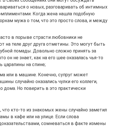
. В своих сообщениях они могут обсуждать
вариваться о новых, разговаривать об интимных
комплиментами. Когда жена нашла подобную
оркам мужа о том, что это просто слова, и между
 часто в порыве страсти любовники не
т на теле друг друга отметины. Это могут быть
губной помады. Довольно сложно принять за
то он не знает, как на его шее оказалась чья-то
ь царапины на спине;
 или в машине. Конечно, супруг может
ашины случайно оказались чулки его коллеги,
о дома. Но поверить в это практически
 что кто-то из знакомых жены случайно заметил
амы в кафе или на улице. Если слова
доказательствами, сомневаться в факте измены