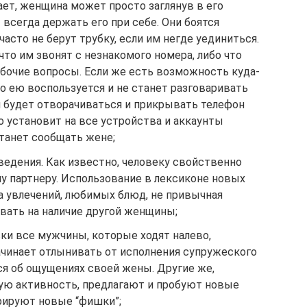
ет, женщина может просто заглянув в его
всегда держать его при себе. Они боятся
асто не берут трубку, если им негде уединиться.
то им звонят с незнакомого номера, либо что
абочие вопросы. Если же есть возможность куда-
о ею воспользуется и не станет разговаривать
н будет отворачиваться и прикрывать телефон
 установит на все устройства и аккаунты
станет сообщать жене;
едения. Как известно, человеку свойственно
у партнеру. Использование в лексиконе новых
а увлечений, любимых блюд, не привычная
вать на наличие другой женщины;
ски все мужчины, которые ходят налево,
ачинает отлынивать от исполнения супружеского
ся об ощущениях своей жены. Другие же,
ую активность, предлагают и пробуют новые
рируют новые “фишки”;