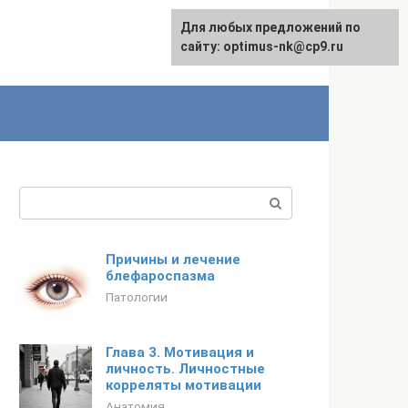
Для любых предложений по
Для любых предложений по
Русский
сайту:
сайту: optimus-nk@cp9.ru
[email protected]
Поиск:
Причины и лечение
блефароспазма
Патологии
Глава 3. Мотивация и
личность. Личностные
корреляты мотивации
Анатомия