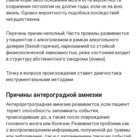
самой коры либо основания мозга есть вероятность
сохранения патологии на долгие годы, если не на всю
жизнь. Однако вероятность подобных последствий
несущественна.
Перечень причин неполный. Часто провалы развиваются
у пациентов с алкоголизмом в рамках алкогольного
делирия (белой горячки), наркоманией со стойкой
физиологической зависимостью, реже состояния входит
в структуру абстинентного синдрома (ломки).
Точку в вопросе происхождения ставит диагностика
инструментальными методами.
Причины антероградной амнезии
Антероретроградная амнезия развивается, если пациент
теряет способность запоминать события,
происходившие до, а также после повреждения
головного мозга или болезни. Развивается проблема как
с воспроизведением информации, полученной до травмы
или заболевания, так и с запоминанием текущих событий