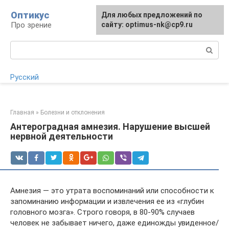
Перейти
Оптикус
Для любых предложений по
Для любых предложений по
к
Про зрение
сайту:
сайту: optimus-nk@cp9.ru
[email protected]
контенту
Поиск:
Русский
Главная
»
Болезни и отклонения
Антероградная амнезия. Нарушение высшей
нервной деятельности
Амнезия — это утрата воспоминаний или способности к
запоминанию информации и извлечения ее из «глубин
головного мозга». Строго говоря, в 80-90% случаев
человек не забывает ничего, даже единожды увиденное/