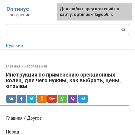
Перейти
Оптикус
Для любых предложений по
Для любых предложений по
к
Про зрение
сайту:
сайту: optimus-nk@cp9.ru
[email protected]
контенту
Поиск:
Русский
Главная
»
Заболевания
Инструкция по применению эрекционных
колец, для чего нужны, как выбрать, цены,
отзывы
Главная / Другое
Назад