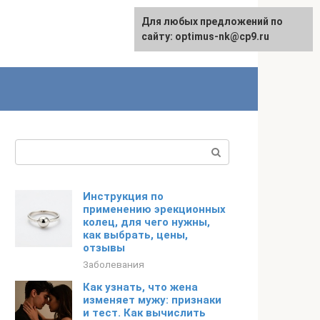
Для любых предложений по
English
сайту: optimus-nk@cp9.ru
Поиск:
Инструкция по
применению эрекционных
колец, для чего нужны,
как выбрать, цены,
отзывы
Заболевания
Как узнать, что жена
изменяет мужу: признаки
и тест. Как вычислить