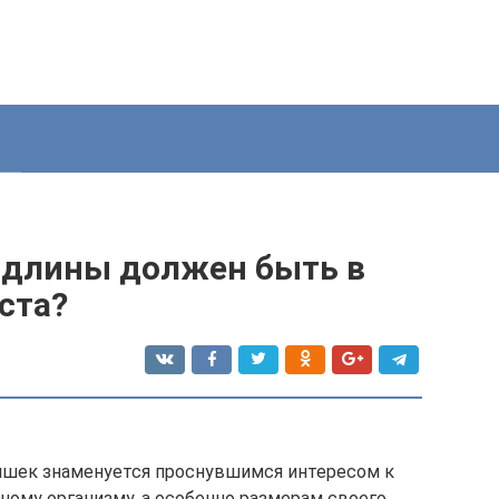
й длины должен быть в
ста?
чишек знаменуется проснувшимся интересом к
ному организму, а особенно размерам своего