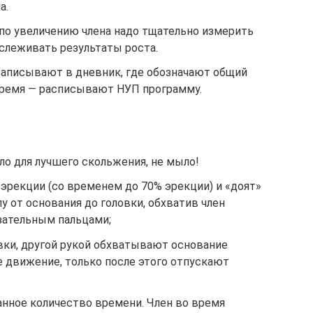
а.
о увеличению члена надо тщательно измерить
тслеживать результаты роста.
 записывают в дневник, где обозначают общий
время — расписывают НУП программу.
ло для лучшего скольжения, не мыло!
 эрекции (со временем до 70% эрекции) и «доят»
 от основания до головки, обхватив член
зательным пальцами;
вки, другой рукой обхватывают основание
е движение, только после этого отпускают
нное количество времени. Член во время