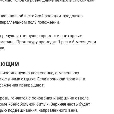
чанию головки равна длине пениса в спокойном
ись полной и стойкой эрекции, продолжая
параллельном полу положении.
» результатов нужно провести повторные
4 месяца. Процедуру проводят 1 раз в 6 месяцев и
ла.
нающим
нировки нужно постепенно, с маленьких
ок с днями отдыха. Если возникли травмы в
упражнения прекращают.
ровь гоняется с основания к вершине ствола
орме «бейсбольной биты». Верхняя часть будет
щью подвешивания, направленного вниз,