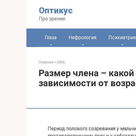
Перейти
Оптикус
к
контенту
Про зрение
Глаза
Нефрология
Психиатрия
Главная
»
МКБ
Размер члена – како
зависимости от возра
Период полового созревания у маль
противоположному полу и к собствен