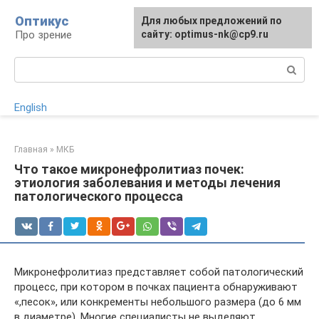
Перейти
Оптикус
Для любых предложений по
к
Про зрение
сайту: optimus-nk@cp9.ru
контенту
Поиск:
English
Главная
»
МКБ
Что такое микронефролитиаз почек:
этиология заболевания и методы лечения
патологического процесса
Микронефролитиаз представляет собой патологический
процесс, при котором в почках пациента обнаруживают
«,песок», или конкременты небольшого размера (до 6 мм
в диаметре). Многие специалисты не выделяют