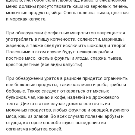
щавель, листовой салат, шоколад, какао. В ежедневном
меню должны присутствовать каши из зерновых, печень,
молочные продукты, яйца. Очень полезна тыква, цветная
и морская капуста.
При обнаружении фосфатных микролитов запрещается
употреблять в пищу копчености, солености, маринады,
жареное, а также следует исключить шоколад и творог.
Полезными в этом случае будут: нежирная рыба и
постное мясо, кислые фрукты и ягоды, спаржа, тыква,
крестоцветные (все виды капусты).
При обнаружении уратов в рационе придется ограничить
все белковые продукты, такие как мясо и рыба, грибы и
бобовые. Также следует отказаться от мясных
бульонов, чая, какао и кофе, изделий из дрожжевого
теста. Диета в этом случае должна состоять из
молочных продуктов, любых фруктов и овощей, куриного
мяса, каш из злаков. Во всех случаях полезны арбузы и
огурцы, которые способствуют выведению из
организма избытка солей.