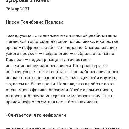
здоровых почек
26.Мар.2021
Ниссо Толибовна Павлова
, заведующая отделением медицинской реабилитации
Няганской городской детской поликлиники, в качестве
врача – нефролога работает недавно. Специализацию
узкого профиля — нефрологию — выбрала осознанно.
Как врач — педиатр чаще сталкивается с
инфекционными заболеваниями. Гастроэнтериты,
ротовирусные, те же гепатиты. Про заболевания почек
знала только поверхностно. Решила для себя изучить,
то, в чем не была профи. Познала, что в работе почек
очень много физики, биохимии. Учебу с самых низов,
относит к безумно интересным мероприятиям. Быть
врачом нефрологом для нее – большая честь.
«
Считается, что нефрологи
не делятся на «взрослого» и «детского» — рассказывает