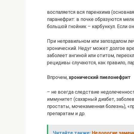
воспаляется вся паренхима (основная
паранефрит: в почке образуются мелк
большой гнойник – карбункул. Если он
При неправильном или запоздалом л
хронический. Недуг может долгое вре
заболеет ангиной или отитом, переох
рецидивы случаются, как правило, пар
Впрочем,
хронический пиелонефрит
– не всегда следствие недолеченност
иммунитет (сахарный диабет, заболе
простаты, мочекаменная болезнь), «
препаратам и др.
Читайте также:
Недорогие замен