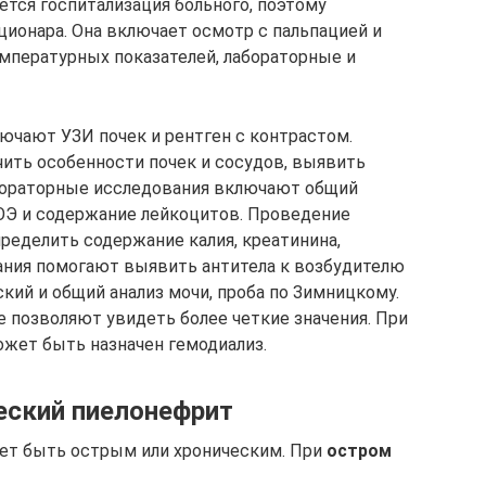
ется госпитализация больного, поэтому
ционара. Она включает осмотр с пальпацией и
мпературных показателей, лабораторные и
чают УЗИ почек и рентген с контрастом.
ить особенности почек и сосудов, выявить
абораторные исследования включают общий
СОЭ и содержание лейкоцитов. Проведение
ределить содержание калия, креатинина,
ания помогают выявить антитела к возбудителю
кий и общий анализ мочи, проба по Зимницкому.
е позволяют увидеть более четкие значения. При
ожет быть назначен гемодиализ.
еский пиелонефрит
жет быть острым или хроническим. При
остром