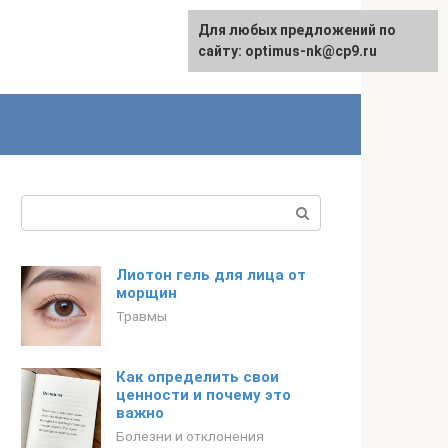
Для любых предложений по
English
сайту: optimus-nk@cp9.ru
Поиск:
Лиотон гель для лица от
морщин
Травмы
Как определить свои
ценности и почему это
важно
Болезни и отклонения