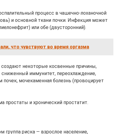
оспалительный процесс в чашечно-лоханочной
ровь) и основной ткани почки. Инфекция может
пиелонефрит) или обе (двусторонний).
ли, что чувствуют во время оргазма
а создают некоторые косвенные причины,
: сниженный иммунитет, переохлаждение,
 почек, мочекаменная болезнь (провоцирует
ма простаты и хронический простатит.
м группа риска — взрослое население,