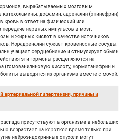
 гормонов, вырабатываемых мозговым
 катехоламины: дофамин, адреналин (эпинефрин)
в кровь в ответ на физический или
 передаче нервных импульсов в мозг,
зы и жирных кислот в качестве источников
чков. Норадреналин сужает кровеносные сосуды,
алин учащает сердцебиение и стимулирует обмен
действия эти гормоны расщепляются на
а (гомованилиновую кислоту, норметанефрин и
етаболиты выводятся из организма вместе с мочой.
й артериальной гипертензии, причины и
 распада присутствуют в организме в небольших
ьно возрастает на короткое время только при
ругие нейроэндокринные опухоли могут