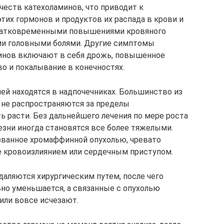
еств катехоламинов, что приводит к
их гормонов и продуктов их распада в крови и
кратковременными повышениями кровяного
ыми головными болями. Другие симптомы
инов включают в себя дрожь, повышенное
о и покалывание в конечностях.
й находятся в надпочечниках. Большинство из
 не распространяются за пределы
ь расти. Без дальнейшего лечения по мере роста
езни иногда становятся все более тяжелыми.
ванное хромаффинной опухолью, чревато
е кровоизлиянием или сердечным приступом.
даляются хирургическим путем, после чего
но уменьшается, а связанные с опухолью
или вовсе исчезают.