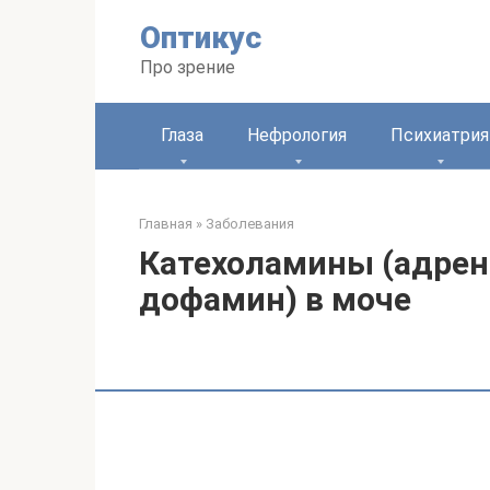
Перейти
Оптикус
к
контенту
Про зрение
Глаза
Нефрология
Психиатрия
Главная
»
Заболевания
Катехоламины (адрен
дофамин) в моче