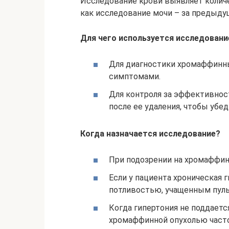
Исследование крови выявляет количе
как исследование мочи – за предыдущ
Для чего используется исследовани
Для диагностики хромаффинн
симптомами.
Для контроля за эффективнос
после ее удаления, чтобы убе
Когда назначается исследование?
При подозрении на хромаффин
Если у пациента хроническая 
потливостью, учащенным пул
Когда гипертония не поддаетс
хромаффинной опухолью часто