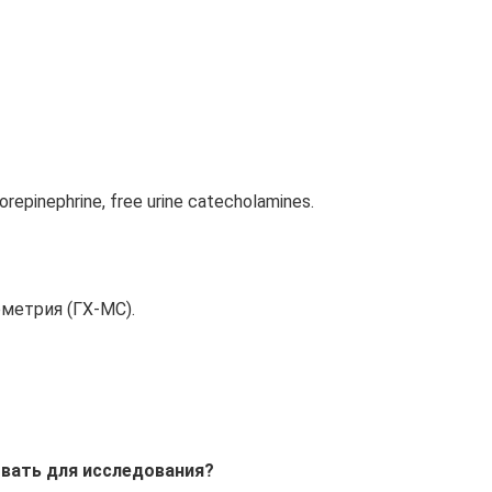
orepinephrine, free urine catecholamines.
метрия (ГХ-МС).
вать для исследования?