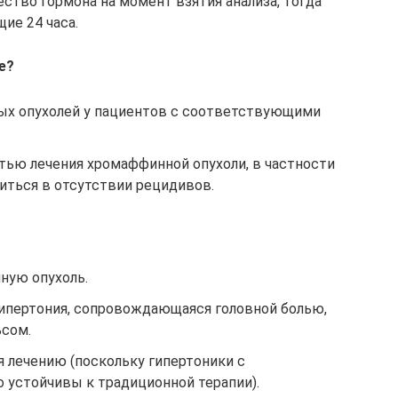
ство гормона на момент взятия анализа, тогда
ие 24 часа.
е?
ых опухолей у пациентов с соответствующими
тью лечения хромаффинной опухоли, в частности
диться в отсутствии рецидивов.
ную опухоль.
гипертония, сопровождающаяся головной болью,
ьсом.
я лечению (поскольку гипертоники с
 устойчивы к традиционной терапии).