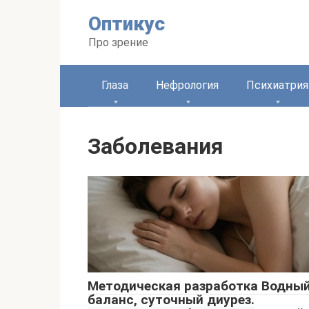
Перейти
Оптикус
к
контенту
Про зрение
Глаза
Нефрология
Психиатрия
Заболевания
Методическая разработка Водны
баланс, суточный диурез.