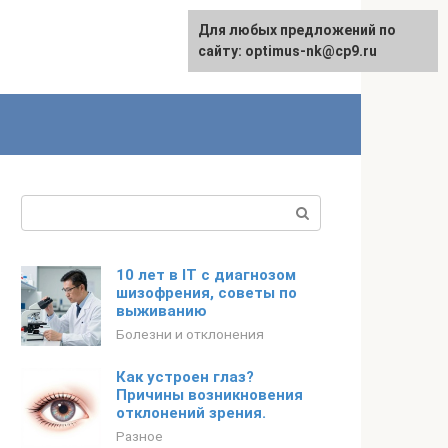
Для любых предложений по
English
сайту: optimus-nk@cp9.ru
Поиск:
10 лет в IT с диагнозом
шизофрения, советы по
выживанию
Болезни и отклонения
Как устроен глаз?
Причины возникновения
отклонений зрения.
Разное