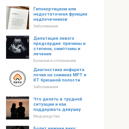
Гипокортицизм или
недостаточная функция
надпочечников
Заболевания
Дилатация левого
предсердия: причины и
степени, симптомы и
лечение
Болезни и отклонения
Диагностика инфаркта
почки на снимках МРТ и
КТ брюшной полости
Заболевания
Что делать в трудной
ситуации и как
поддержать девушку
Медсредства
Болит нижнее веко: