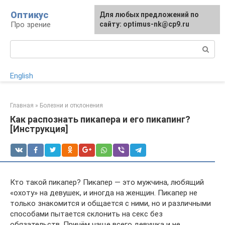
Перейти
Оптикус
Для любых предложений по
к
Про зрение
сайту: optimus-nk@cp9.ru
контенту
Поиск:
English
Главная
»
Болезни и отклонения
Как распознать пикапера и его пикапинг?
[Инструкция]
Кто такой пикапер? Пикапер — это мужчина, любящий
«охоту» на девушек, и иногда на женщин. Пикапер не
только знакомится и общается с ними, но и различными
способами пытается склонить на секс без
обязательств. Причём чаще всего девушка и не