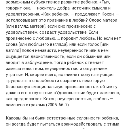
возможным субъективное развитие ребенка. «Ты», —
говорит она, — носитель добра, источник смысла и
удовлетворения. «Как ребенок, — продолжает Кохон, —
истолковывает это признание в любви? Слово матери
[или взгляд матери], если оно произнесено с
удовольствием, создаст удовольствие. Если
произнесено с любовью, … породит любовь. Но если нет
слова [или любящего взгляда], или если голос [или
взгляд] полон ненависти, неуверенности или в нем
ощущается двойственность, если он обманчив или
вводит в заблуждение, тогда ребенок отвечает
замешательством, неуверенностью и ощущением
утраты». И, скорее всего, возникнет сопутствующая
трудность в способности сохранить некоторую
безопасную эмоциональную привязанность к объекту
даже в его отсутствие. «Удовольствие будет заменено,
как предполагает Кохон, неуверенностью; любовь —
заменена страхом» (2005: 66-7).
Каковы бы ни были естественные склонности ребенка,
он всегда будет пытаться взаимодействовать с этими