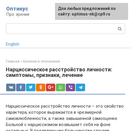
Перейти
Оптикус
Для любых предложений по
к
Про зрение
сайту: optimus-nk@cp9.ru
контенту
Поиск:
English
Главная
»
Болезни и отклонения
Нарциссическое расстройство личности:
симптомы, признаки, лечение
Нарциссическое расстройство личности – это свойство
характера, которое выражается в чрезмерной
самовлюбленности, а также завышенной самооценке.
Больной с нарциссизмом возвышает себя на фоне
остальных. В подавляющем большинстве случаев