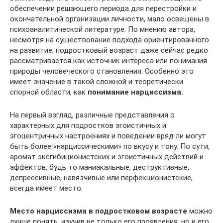
обеспечении решающего периода для перестройки и
окончательной организации личности, мало освещены в
психоаналитической литературе. По мнению автора,
несмотря на существование подхода ориентированного
на развитие, подростковый возраст даже сейчас редко
рассматривается как источник интереса или понимания
природы человеческого становления. Особенно это
имеет значение в такой сложной и теоретически
спорной области, как
понимание нарциссизма.
На первый взгляд, различные представления о
характерных для подростков эгоистичных и
эгоцентричных настроениях и поведении вряд ли могут
быть более «нарциссическими» по вкусу и тону. По сути,
аромат эксгибиционистских и эгоистичных действий и
аффектов, будь то маниакальные, деструктивные,
депрессивные, навязчивые или перфекционистские,
всегда имеет место.
Место нарциссизма в подростковом возрасте
можно
лучше понять, изучив не только его проявления, но и его