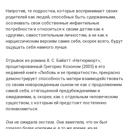
Напротив, те подростки, которые воспринимает своих
родителей как людей, способных быть сдержанными,
осознавать свои собственные инфантильные
потребности и относиться к своим детям как к
«другим», самостоятельным личностям, а не как к
нарциссическим версиям самих себя, скорее всего, будут
ощущать себя намного лучше.
Отрывок из романа А. С. Байатт «Натюрморт»,
процитированный Грегорио Кохоном (2005) в его
недавней книге «Любовь и ее превратности», прекрасно
демонстрирует способность матери взаимодействовать
со своим новорожденным сыном не как с продолжением
самой себя, отягощенной предубеждениями и
ожиданиями, а, скорее, как с отдельным человеческим
существом, с которым ей предстоит постепенно
познакомиться:
Она не ожидала экстаза. Она заметила, что он был
гораздо более крепким и, в то же время, из-за