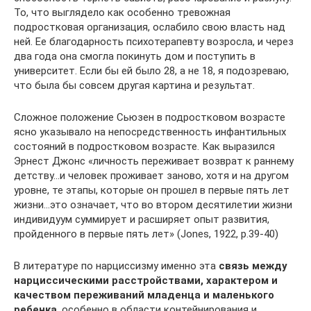
То, что выглядело как особенно тревожная
подростковая организация, ослабило свою власть над
ней. Ее благодарность психотерапевту возросла, и через
два года она смогла покинуть дом и поступить в
университет. Если бы ей было 28, а не 18, я подозреваю,
что была бы совсем другая картина и результат.
Сложное положение Сьюзен в подростковом возрасте
ясно указывало на непосредственность инфантильных
состояний в подростковом возрасте. Как выразился
Эрнест Джонс «личность переживает возврат к раннему
детству…и человек проживает заново, хотя и на другом
уровне, те этапы, которые он прошел в первые пять лет
жизни…это означает, что во втором десятилетии жизни
индивидуум суммирует и расширяет опыт развития,
пройденного в первые пять лет» (Jones, 1922, p.39-40)
В литературе по нарциссизму именно эта
связь между
нарциссическими расстройствами, характером и
качеством переживаний младенца и маленького
ребенка
, особенно в области контейнирования и