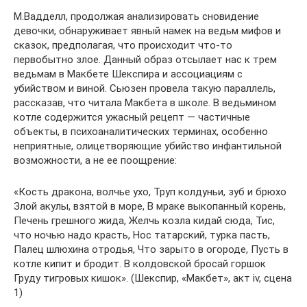
М.Вадделл, продолжая анализировать сновидение
девочки, обнаруживает явный намек на ведьм мифов и
сказок, предполагая, что происходит что-то
первобытно злое. Данный образ отсылает нас к трем
ведьмам в Макбете Шекспира и ассоциациям с
убийством и виной. Сьюзен провела такую параллель,
рассказав, что читала Макбета в школе. В ведьмином
котле содержится ужасный рецепт — частичные
объекты, в психоаналитических терминах, особенно
неприятные, олицетворяющие убийство инфантильной
возможности, а не ее поощрение:
«Кость дракона, волчье ухо, Труп колдуньи, зуб и брюхо
Злой акулы, взятой в море, В мраке выкопанный корень,
Печень грешного жида, Желчь козла кидай сюда, Тис,
что ночью надо красть, Нос татарский, турка пасть,
Палец шлюхина отродья, Что зарыто в огороде, Пусть в
котле кипит и бродит. В колдовской бросай горшок
Груду тигровых кишок». (Шекспир, «Макбет», акт iv, сцена
1)