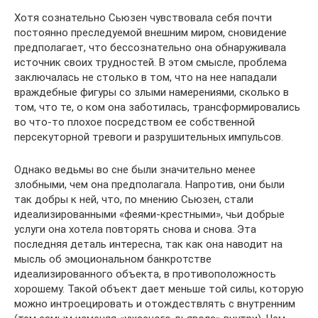
Хотя сознательно Сьюзен чувствовала себя почти
постоянно преследуемой внешним миром, сновидение
предполагает, что бессознательно она обнаруживала
источник своих трудностей. В этом смысле, проблема
заключалась не столько в том, что на нее нападали
враждебные фигуры со злыми намерениями, сколько в
том, что те, о ком она заботилась, трансформировались
во что-то плохое посредством ее собственной
персекуторной тревоги и разрушительных импульсов.
Однако ведьмы во сне были значительно менее
злобными, чем она предполагала. Напротив, они были
так добры к ней, что, по мнению Сьюзен, стали
идеализированными «феями-крестными», чьи добрые
услуги она хотела повторять снова и снова. Эта
последняя деталь интересна, так как она наводит на
мысль об эмоциональном банкротстве
идеализированного объекта, в противоположность
хорошему. Такой объект дает меньше той силы, которую
можно интроецировать и отождествлять с внутренним