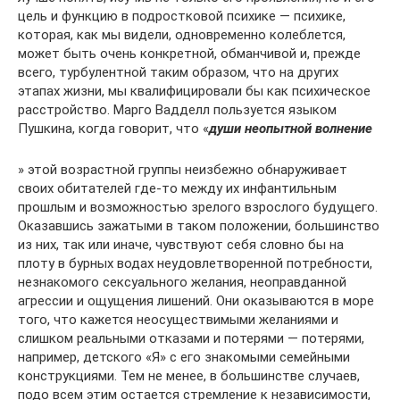
цель и функцию в подростковой психике — психике,
которая, как мы видели, одновременно колеблется,
может быть очень конкретной, обманчивой и, прежде
всего, турбулентной таким образом, что на других
этапах жизни, мы квалифицировали бы как психическое
расстройство. Марго Вадделл пользуется языком
Пушкина, когда говорит, что «
души неопытной волнение
» этой возрастной группы неизбежно обнаруживает
своих обитателей где-то между их инфантильным
прошлым и возможностью зрелого взрослого будущего.
Оказавшись зажатыми в таком положении, большинство
из них, так или иначе, чувствуют себя словно бы на
плоту в бурных водах неудовлетворенной потребности,
незнакомого сексуального желания, неоправданной
агрессии и ощущения лишений. Они оказываются в море
того, что кажется неосуществимыми желаниями и
слишком реальными отказами и потерями — потерями,
например, детского «Я» с его знакомыми семейными
конструкциями. Тем не менее, в большинстве случаев,
подо всем этим остается стремление к независимости,