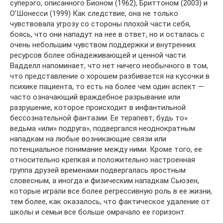
суперэго, описанного Бионом (1962), Бриттоном (2003) и
О’Шонесси (1999) Как следствие, она не только
чувствовала угрозу со стороны плохой части себя,
боясь, что они нападут на нее в ответ, но и осталась с
очень небольшим чувством поддержки и внутренних
ресурсов более обнадеживающей и ценной части.
Вадделл напоминает, что нет ничего необычного в том,
что представление о хорошем разбивается на кусочки в
психике пациента, то есть на более чем один аспект —
часто означающий враждебное разрывание или
разрушение, которое происходит в инфантильной
бессознательной фантазии. Ее терапевт, будь то»
ведьма «или» подруга», подвергался неоднократным
нападкам на любые возникающие связи или
потенциальное понимание между ними. Кроме того, ее
относительно крепкая и положительно настроенная
группа друзей временами подвергалась яростным
словесным, а иногда и физическим нападкам Сьюзен,
которые играли все более регрессивную роль в ее жизни,
тем более, как оказалось, что фактическое удаление от
школы и семьи все больше омрачало ее горизонт.