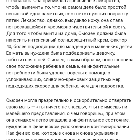
стеснялась. Она принимала агрессивные лекарства,
чтобы вылечить то, что на самом деле было простой
вспышкой едва заметных, соответствующих возрасту
пятен. Лекарство, однако, высушило кожу, она стала
потрескавшейся и чрезмерно чувствительной к свету.
Для того чтобы выйти из дома, Сьюзен должна была
наносить интенсивный солнцезащитный крем, фактор
40, более подходящий для младенцев и маленьких детей.
Ее мать вынуждена была подбадривать девочку,
заботиться о ней. Сьюзен, таким образом, восстановила
свое положение ребенка в семье, ее инфантильные
потребности были удовлетворены с помощью
успокаивающих, сливочно-кремовых защитных мер,
подходящих скорее для ребенка, чем для подростка.
Сьюзен могла презрительно и оскорбительно отвергать
свою мать — «ты ничего не знаешь», «ты не имеешь ни
малейшего представления, о чем говоришь», при этом
она слишком легко впадала в инфантильное состояние,
нуждаясь в физическом успокоении и контейнировании.
Как феи во сне, которые снова и снова укрывали и
укутывали девушку, регулярное нанесение матерью