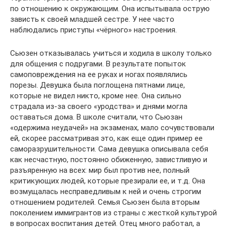
по отношению к окружающим. Она испытывала острую
зависть к своей младшей сестре. У нее часто
наблюдались приступы «чёрного» настроения.
Сьюзен отказывалась учиться и ходила в школу только
для общения с подругами. В результате попыток
самоповреждения на ее руках и ногах появлялись
порезы. Девушка была поглощена пятнами лице,
которые не видел никто, кроме нее. Она сильно
страдала из-за своего «уродства» и днями могла
оставаться дома. В школе считали, что Сьюзан
«одержима неудачей» на экзаменах, мало сочувствовали
ей, скорее рассматривая это, как еще один пример ее
саморазрушительности. Сама девушка описывала себя
как несчастную, постоянно обиженную, завистливую и
разъяренную на всех: мир был против нее, полный
критикующих людей, которые презирали ее, и т.д. Она
возмущалась несправедливым к ней и очень строгим
отношением родителей. Семья Сьюзен была вторым
поколением иммигрантов из страны с жесткой культурой
в вопросах воспитания детей. Отец много работал, а