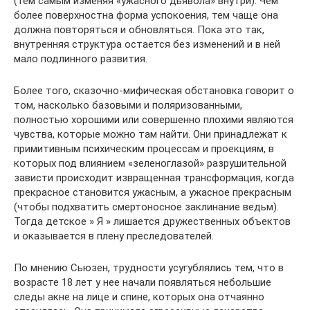
(тем самым изменяя «ужасного дьявола» внутри). Чем
более поверхностна форма успокоения, тем чаще она
должна повторяться и обновляться. Пока это так,
внутренняя структура остается без изменений и в ней
мало подлинного развития.
Более того, сказочно-мифическая обстановка говорит о
том, насколько базовыми и поляризованными,
полностью хорошими или совершенно плохими являются
чувства, которые можно там найти. Они принадлежат к
примитивным психическим процессам и проекциям, в
которых под влиянием «зеленоглазой» разрушительной
зависти происходит извращенная трансформация, когда
прекрасное становится ужасным, а ужасное прекрасным
(чтобы подхватить смертоносное заклинание ведьм).
Тогда детское » Я » лишается дружественных объектов
и оказывается в плену преследователей.
По мнению Сьюзен, трудности усугублялись тем, что в
возрасте 18 лет у нее начали появляться небольшие
следы акне на лице и спине, которых она отчаянно