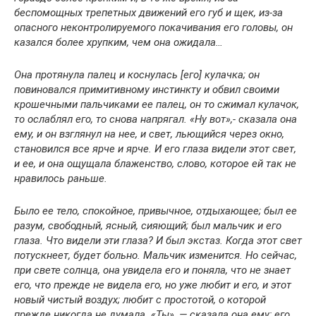
беспомощных трепетных движений его губ и щек, из-за
опасного неконтролируемого покачивания его головы, он
казался более хрупким, чем она ожидала…
Она протянула палец и коснулась [его] кулачка; он
повиновался примитивному инстинкту и обвил своими
крошечными пальчиками ее палец, он то сжимал кулачок,
то ослаблял его, то снова напрягал. «Ну вот»,- сказала она
ему, и он взглянул на нее, и свет, льющийся через окно,
становился все ярче и ярче. И его глаза видели этот свет,
и ее, и она ощущала блаженство, слово, которое ей так не
нравилось раньше.
Было ее тело, спокойное, привычное, отдыхающее; был ее
разум, свободный, ясный, сияющий; был мальчик и его
глаза. Что видели эти глаза? И был экстаз. Когда этот свет
потускнеет, будет больно. Мальчик изменится. Но сейчас,
при свете солнца, она увидела его и поняла, что не знает
его, что прежде не видела его, но уже любит и его, и этот
новый чистый воздух; любит с простотой, о которой
прежде никогда не думала. «Ты», — сказала она ему; его