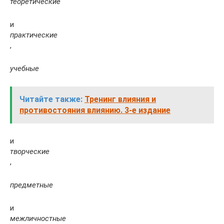
теоретические
и
практические
,
учебные
Читайте также:
Тренинг влияния и
противостояния влиянию. 3-е издание
и
творческие
,
предметные
и
межличностные