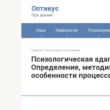
Перейти
Оптикус
к
контенту
Про зрение
Глаза
Нефрология
Психиатрия
Главная
»
Болезни и отклонения
Психологическая ада
Определение, методи
особенности процесс