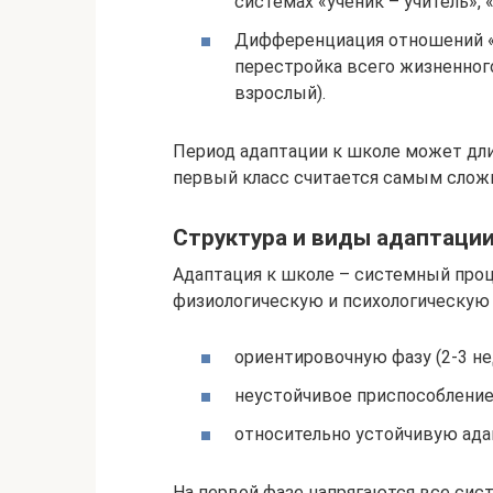
системах «ученик – учитель», 
Дифференциация отношений «
перестройка всего жизненног
взрослый).
Период адаптации к школе может дли
первый класс считается самым сло
Структура и виды адаптаци
Адаптация к школе – системный проц
физиологическую и психологическую 
ориентировочную фазу (2-3 не
неустойчивое приспособление 
относительно устойчивую адап
На первой фазе напрягаются все сис