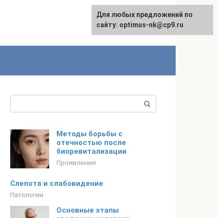
Для любых предложений по
English
сайту: optimus-nk@cp9.ru
Поиск:
Методы борьбы с
отечностью после
биоревитализации
Проявления
Слепота и слабовидение
Патологии
Основные этапы