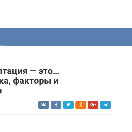
птация — это…
ка, факторы и
а