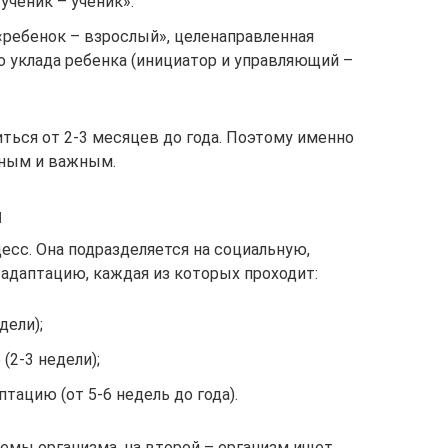
«ученик – ученик».
ребенок – взрослый», целенаправленная
о уклада ребенка (инициатор и управляющий –
ться от 2-3 месяцев до года. Поэтому именно
жным и важным.
и
есс. Она подразделяется на социальную,
адаптацию, каждая из которых проходит:
дели);
(2-3 недели);
тацию (от 5-6 недель до года).
темы организма, на второй – организм ищет