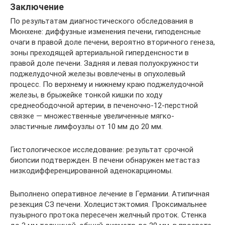
Заключение
По результатам диагностического обследования в
Мюнхене: диффузные изменения печени, гиподенсные
очаги в правой доле печени, вероятно вторичного генеза,
зоны преходящей артериальной гиперденсности в
правой доле печени. Задняя и левая полуокружности
поджелудочной железы вовлечены в опухолевый
процесс. По верхнему и нижнему краю поджелудочной
железы, в брыжейке тонкой кишки по ходу
среднеободочной артерии, в печеночно-12-перстной
связке — множественные увеличенные мягко-
эластичные лимфоузлы от 10 мм до 20 мм.
Гистологическое исследование: результат срочной
биопсии подтвержден. В печени обнаружен метастаз
низкодифференцированной аденокарциномы.
Выполнено оперативное лечение в Германии. Атипичная
резекция СЗ печени. Холецистэктомия. Проксимальнее
пузырного протока пересечен желчный проток. Стенка