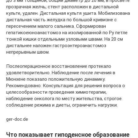
до 3 мм толщиной, общий диаметр до 20 мм, в просвете
прозрачная желчь, стент расположен в дистальной
культе, удален. Дистальная культя ушита. Мобилизована
дистальная часть желудка по большой кривизне с
пересечением малого сальника. Сформирован
гепатикоеюноанастомоз на изолированной по Ру петле
тонкой кишки отдельными узловыми швами. На 20 см
дистальнее наложен гастроэнтероанастомоз
непрерывным швом.
Послеоперационное восстановление протекало
удовлетворительно. Наблюдение после лечения в
Мюнхене показало положительную динамику.
Рекомендовано. Консультация для решения вопроса о
целесообразности проведения химиотерапии,
наблюдение онколога по месту жительства, строгое
соблюдение режима и диеты, ограничить нагрузки.
ger-doc.de
Что показывает гиподенсное образование