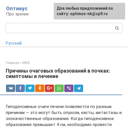
Перейти
Оптикус
Для любых предложений по
Для любых предложений по
к
Про зрение
сайту:
сайту: optimus-nk@cp9.ru
[email protected]
контенту
Поиск:
Русский
Главная
»
МКБ
Причины очаговых образований в почках:
симптомы и лечение
Гиподенсивные очаги печени появляются по разным
причинам — это могут быть опухоли, кисты, метастазы и
злокачественные образования. Когда гиподенсивное
образование превышает 4 см, необходимо провести