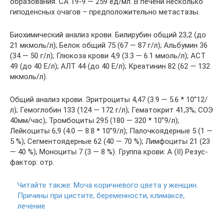
образования. СА 19-9 — 259 ед/мл. В печени несколько
гиподенсных очагов – предположительно метастазы.
Биохимический анализ крови. Билирубин общий 23,2 (до
21 мкмоль/л); Белок общий 75 (67 — 87 г/л); Альбумин 36
(34 — 50 г/л); Глюкоза крови 4,9 (3.3 — 6.1 ммоль/л); АСТ
49 (до 40 Е/л); АЛТ 44 (до 40 Е/л); Креатинин 82 (62 — 132
мкмоль/л).
Общий анализ крови. Эритроциты 4,47 (3.9 — 5.6 * 10”12/
л); Гемоглобин 133 (124 — 172 г/л); Гематокрит 41,3%; СОЭ
40мм/час); Тромбоциты 295 (180 — 320 * 10”9/л);
Лейкоциты 6,9 (4.0 — 8.8 * 10”9/л); Палочкоядерные 5 (1 —
5 %); Сегментоядерные 62 (40 — 70 %); Лимфоциты 21 (23
— 40 %); Моноциты 7 (3 — 8 %). Группа крови: А (II) Резус-
фактор: отр.
Читайте также:
Моча коричневого цвета у женщин.
Причины при цистите, беременности, климаксе,
лечение