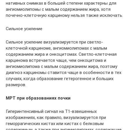
нативных снимках в большей степени характерны для
ангиомиолипомы с малым содержанием жира, хотя
почечно-клеточную карциному нельзя также исключать.
Сильное усиление
Сильное усиление визуализируется при светло-
клеточной карциноме, ангиомиолипомах с малым
содержанием жира и онкоцитомах. Светло-клеточная
карцинома встречается чаще, чем онкоцитома и
ангиомиолипома с малым содержанием жира, поэтому
диагноз карциномы ставится чаще в особенности в тех
случаях, когда образование гетерогенное и больших
размеров.
МРТ при образованиях почки
Гиперинтенсивный сигнал на Т1-взвешенных
изображениях, как правило, визуализируется при
геморрагических кистах или кистах с белковым
содержимым, а также при ангимиолипомах, содержащие