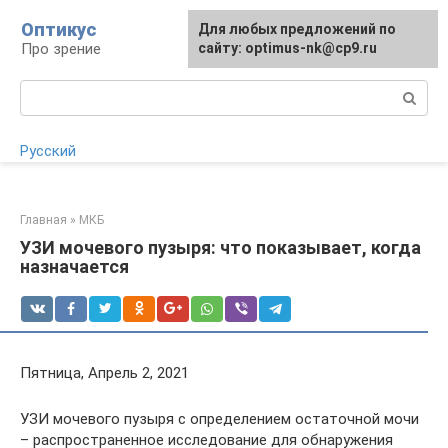
Перейти
Оптикус
Для любых предложений по
Для любых предложений по
к
Про зрение
сайту:
сайту: optimus-nk@cp9.ru
[email protected]
контенту
Поиск:
Русский
Главная
»
МКБ
УЗИ мочевого пузыря: что показывает, когда
назначается
Пятница, Апрель 2, 2021
УЗИ мочевого пузыря с определением остаточной мочи
– распространенное исследование для обнаружения