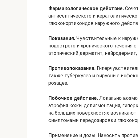
Фармакологическое действие.
Сочет
антисептического и кератолитическо
глюкокортикоидов наружного действия
Показания.
Чувствительные к наружн
подострого и хронического течения с
атопический дерматит, нейродермит, 
Противопоказания.
Гиперчувствитель
также туберкулез и вирусные инфекц
розацеа.
Побочное действие.
Локально возмож
атрофия кожи, депигментация, гипер
на больших поверхностях возникают
симптомами передозировки глюкокор
Применение и дозы. Наносить проти