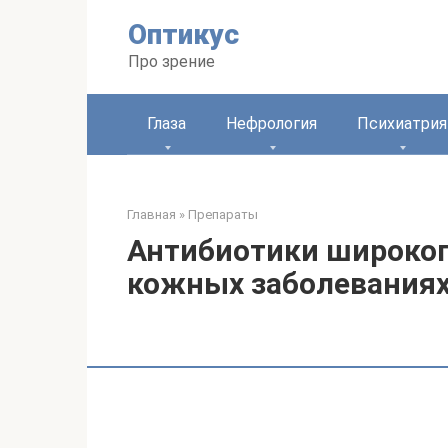
Перейти
Оптикус
к
контенту
Про зрение
Глаза
Нефрология
Психиатрия
Главная
»
Препараты
Антибиотики широког
кожных заболевания