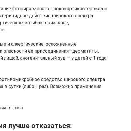
ание фторированного глюкокортикостероида и
ктерицидное действие широкого спектра:
ргическое, антибактериальное,
ое.
е и аллергические, осложненные
и опасности ее присоединения—дерматиты,
й лишай, аногенитальный зуд — у детей с 1 года
ротивомикробное средство широкого спектра
а в сутки (либо 1 раз). Возможно применение
ия в глаза.
ия лучше отказаться: