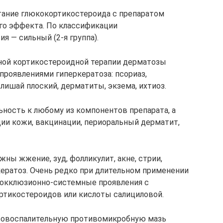
ание глюкокортикостероида с препаратом
го эффекта. По классификации
 — сильный (2-я группа).
ой кортикостероидной терапии дерматозы
 проявлениями гиперкератоза: псориаз,
лишай плоский, дерматиты, экзема, ихтиоз.
ность к любому из компонентов препарата, а
ии кожи, вакцинации, периоральный дерматит,
ны жжение, зуд, фолликулит, акне, стрии,
кератоз. Очень редко при длительном применении
 окклюзионно-системные проявления с
тикостероидов или кислоты салициловой.
вовоспалительную противомикробную мазь