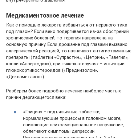
внутричерепного давления.
Медикаментозное лечение
Как с помощью лекарств избавиться от нервного тика
под глазом? Если веко подергивается из-за обострений
хронических болезней, то терапия направлена на
основную причину. Если дрожание под глазами вызвано
аллергической реакцией, то назначают антигистаминные
препараты (таблетки «Супрастин», «Цетрин», «Тавегил»,
капли «Аллергодил»), при тяжелых случаях – инъекции
глюкокортикостероидов («Преднизолон»,
«Дексаметазон»).
Разберем более подробно лечение наиболее частых
причин дергающегося века:
«Глицин» – подъязычные таблетки,
нормализующие процессы в головном мозге,
снимающие психоэмоциональное напряжение,
облегчают симптомы депрессии.
Рекомендованная дозировка: по 1 т. 2 р/д.