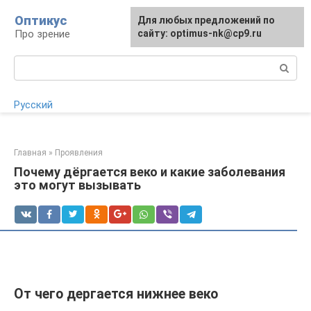
Перейти
Оптикус
Для любых предложений по
Для любых предложений по
к
Про зрение
сайту:
сайту: optimus-nk@cp9.ru
[email protected]
контенту
Поиск:
Русский
Главная
»
Проявления
Почему дёргается веко и какие заболевания
это могут вызывать
От чего дергается нижнее веко