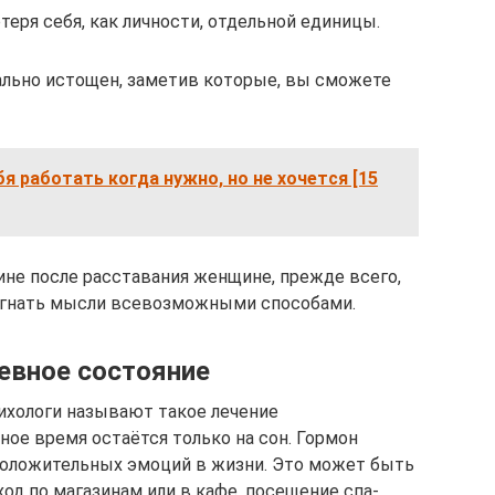
теря себя, как личности, отдельной единицы.
ально истощен, заметив которые, вы сможете
бя работать когда нужно, но не хочется [15
не после расставания женщине, прежде всего,
, гнать мысли всевозможными способами.
евное состояние
Психологи называют такое лечение
ное время остаётся только на сон. Гормон
положительных эмоций в жизни. Это может быть
ход по магазинам или в кафе, посещение спа-