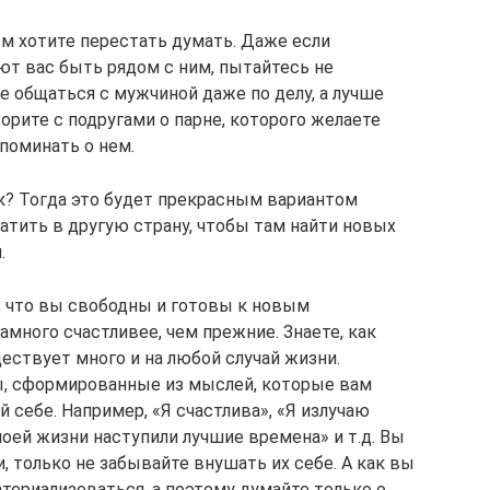
ом хотите перестать думать. Даже если
т вас быть рядом с ним, пытайтесь не
не общаться с мужчиной даже по делу, а лучше
ворите с подругами о парне, которого желаете
апоминать о нем.
к? Тогда это будет прекрасным вариантом
атить в другую страну, чтобы там найти новых
.
, что вы свободны и готовы к новым
амного счастливее, чем прежние. Знаете, как
ствует много и на любой случай жизни.
, сформированные из мыслей, которые вам
 себе. Например, «Я счастлива», «Я излучаю
оей жизни наступили лучшие времена» и т.д. Вы
 только не забывайте внушать их себе. А как вы
териализоваться, а поэтому думайте только о