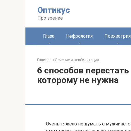
Перейти
Оптикус
к
контенту
Про зрение
Глаза
Нефрология
Психиатрия
Главная
»
Лечение и реабилитация
6 способов перестать
которому не нужна
Очень тяжело не думать о мужчине, с
этом теряет смысл, падает самооценк