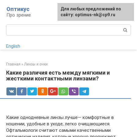
Перейти
Оптикус
Для любых предложений по
к
Про зрение
сайту: optimus-nk@cp9.ru
контенту
Поиск:
English
Главная
»
Линзы и очки
Какие различия есть между мягкими и
жесткими контактными линзами?
Какие однодневные линзы лучше— комфортные в
ношении, удобные в уходе, легко очищающиеся.
Офтальмологи считают самыми качественными
оптические изделия, которые хорошо пропускают