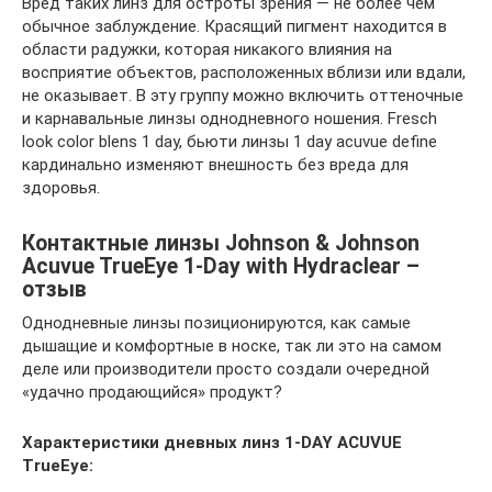
Вред таких линз для остроты зрения — не более чем
обычное заблуждение. Красящий пигмент находится в
области радужки, которая никакого влияния на
восприятие объектов, расположенных вблизи или вдали,
не оказывает. В эту группу можно включить оттеночные
и карнавальные линзы однодневного ношения. Fresch
look color blens 1 day, бьюти линзы 1 day acuvue define
кардинально изменяют внешность без вреда для
здоровья.
Контактные линзы Johnson & Johnson
Acuvue TrueEye 1-Day with Hydraclear –
отзыв
Однодневные линзы позиционируются, как самые
дышащие и комфортные в носке, так ли это на самом
деле или производители просто создали очередной
«удачно продающийся» продукт?
Характеристики дневных линз 1-DAY ACUVUE
TrueEye: