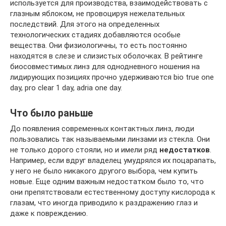
используется для производства, взаимодействовать с
глазным яблоком, не провоцируя нежелательных
последствий. Для этого на определенных
технологических стадиях добавляются особые
вещества. Они физиологичны, то есть постоянно
находятся в слезе и слизистых оболочках. В рейтинге
биосовместимых линз для однодневного ношения на
лидирующих позициях прочно удерживаются bio true one
day, pro clear 1 day, adria one day.
Что было раньше
До появления современных контактных линз, люди
пользовались так называемыми линзами из стекла. Они
не только дорого стояли, но и имели ряд
недостатков
.
Например, если вдруг владелец умудрялся их поцарапать,
у него не было никакого другого выбора, чем купить
новые. Еще одним важным недостатком было то, что
они препятствовали естественному доступу кислорода к
глазам, что иногда приводило к раздражению глаз и
даже к повреждению.