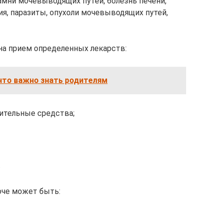
камни мочевыводящих путей, болезнь печени,
я, паразиты, опухоли мочевыводящих путей,
на прием определенных лекарств:
 что важно знать родителям
ительные средства;
.
оче может быть: