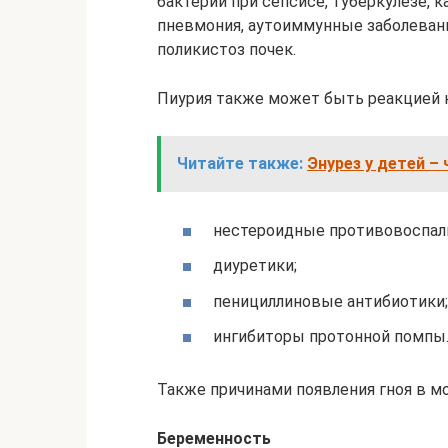
бактерии при сепсисе, туберкулёзе, 
пневмония, аутоиммунные заболевани
поликистоз почек.
Пиурия также может быть реакцией 
Читайте также:
Энурез у детей –
нестероидные противовоспал
диуретики;
пенициллиновые антибиотики;
ингибиторы протонной помпы
Также причинами появления гноя в м
Беременность