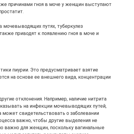
акже причинами гноя в моче у женщин выступают
простатит.
в мочевыводящих путях, туберкулез
акже приводят к появлению гноя в моче и
стики пиурии. Это предусматривает взятие
ется на основе ее внешнего вида, концентрации
ругие отклонения. Например, наличие нитрита
указывать на инфекции мочевыводящих путей,
а может свидетельствовать о заболевании
роцесса важно, чтобы другие выделения не
но важно для женщин, поскольку вагинальные