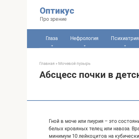
Перейти
Оптикус
к
контенту
Про зрение
Глаза
Нефрология
Психиатрия
Главная
»
Мочевой пузырь
Абсцесс почки в детс
Гной в моче или пиурия – это состоян
белых кровяных телец или навоза. Вр
минимум 10 лейкоцитов на кубически