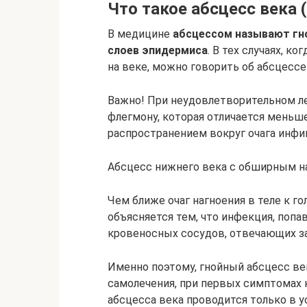
Что такое абсцесс века 
В медицине
абсцессом называют гно
слоев эпидермиса
. В тех случаях, к
на веке, можно говорить об абсцессе
Важно! При неудовлетворительном ле
флегмону, которая отличается меньш
распространением вокруг очага инфи
Абсцесс нижнего века с обширным н
Чем ближе очаг нагноения в теле к г
объясняется тем, что инфекция, попа
кровеносных сосудов, отвечающих за
Именно поэтому, гнойный абсцесс ве
самолечения, при первых симптомах 
абсцесса века проводится только в у