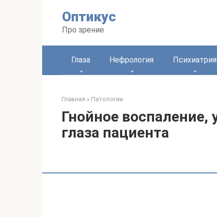
Перейти
Оптикус
к
контенту
Про зрение
Глаза
Нефрология
Психиатрия
Главная
»
Патологии
Гнойное воспаление,
глаза пациента