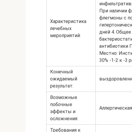
инфильтративн
При наличии 
флегмоны с п
Характеристика
гипертоническ
лечебных
дней 4. Общее
мероприятий:
бактериостати
антибиотики 
Местно: Инсти
30% -1-2 к -3 
Конечный
ожидаемый
выздоровление
результат:
Возможные
побочные
Аллергическая
эффекты и
осложнения:
Требования к