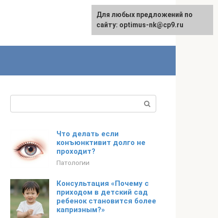
Для любых предложений по
English
сайту: optimus-nk@cp9.ru
Поиск:
Что делать если
конъюнктивит долго не
проходит?
Патологии
Консультация «Почему с
приходом в детский сад
ребенок становится более
капризным?»