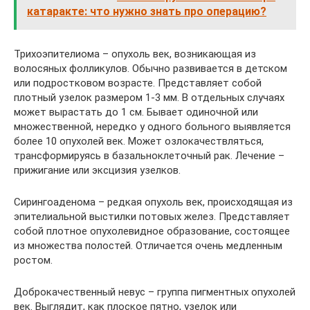
катаракте: что нужно знать про операцию?
Трихоэпителиома – опухоль век, возникающая из
волосяных фолликулов. Обычно развивается в детском
или подростковом возрасте. Представляет собой
плотный узелок размером 1-3 мм. В отдельных случаях
может вырастать до 1 см. Бывает одиночной или
множественной, нередко у одного больного выявляется
более 10 опухолей век. Может озлокачествляться,
трансформируясь в базальноклеточный рак. Лечение –
прижигание или эксцизия узелков.
Сирингоаденома – редкая опухоль век, происходящая из
эпителиальной выстилки потовых желез. Представляет
собой плотное опухолевидное образование, состоящее
из множества полостей. Отличается очень медленным
ростом.
Доброкачественный невус – группа пигментных опухолей
век. Выглядит, как плоское пятно, узелок или