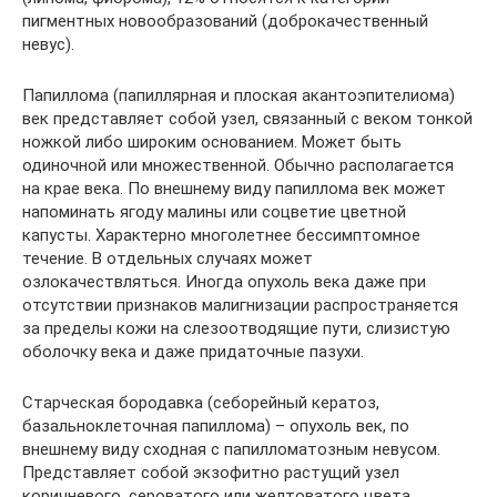
пигментных новообразований (доброкачественный
невус).
Папиллома (папиллярная и плоская акантоэпителиома)
век представляет собой узел, связанный с веком тонкой
ножкой либо широким основанием. Может быть
одиночной или множественной. Обычно располагается
на крае века. По внешнему виду папиллома век может
напоминать ягоду малины или соцветие цветной
капусты. Характерно многолетнее бессимптомное
течение. В отдельных случаях может
озлокачествляться. Иногда опухоль века даже при
отсутствии признаков малигнизации распространяется
за пределы кожи на слезоотводящие пути, слизистую
оболочку века и даже придаточные пазухи.
Старческая бородавка (себорейный кератоз,
базальноклеточная папиллома) – опухоль век, по
внешнему виду сходная с папилломатозным невусом.
Представляет собой экзофитно растущий узел
коричневого, сероватого или желтоватого цвета.