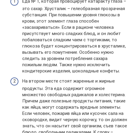
Еда № 1, которая провоцирует катаракту глаза –
это сахар. Хрусталик – гелеобразная прозрачная
субстанция. При повышении уровня глюкозы в
крови, этот элемент глаза способен
«засахариваться». Если в рационе человека
присутствует много сладких блюд, и он любит
побаловаться сладким чаем с тортиками, то
глюкоза будет концентрироваться в хрусталике,
вызывать его помутнение. Особенно нужно
следить за уровнем потребления сахара
пожилым людям. Также нужно исключить
кондитерские изделия, шоколадные конфеты.
На втором месте стоят жаренные и жирные
продукты. Эта еда содержит огромное
множество свободных радикалов и холестерина.
Причем даже полезные продукты питания, такие
как яйца, могут содержать вредные элементы.
Если человек, пожарив яйца или кусочек сала на
сковородке, видит черную корочку, то он должен
знать, что он насытит свой организм, съев такое
блюдо, свободными радикалами. К слову –