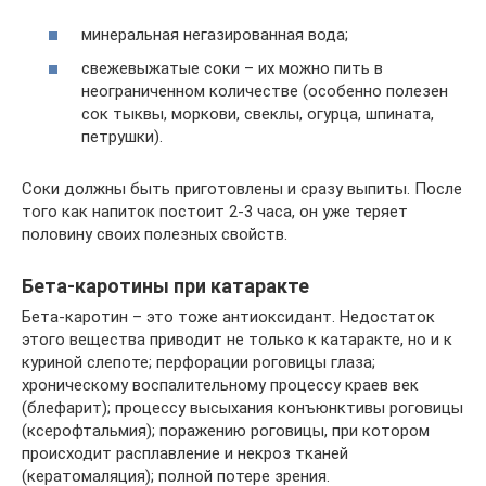
минеральная негазированная вода;
свежевыжатые соки – их можно пить в
неограниченном количестве (особенно полезен
сок тыквы, моркови, свеклы, огурца, шпината,
петрушки).
Соки должны быть приготовлены и сразу выпиты. После
того как напиток постоит 2-3 часа, он уже теряет
половину своих полезных свойств.
Бета-каротины при катаракте
Бета-каротин – это тоже антиоксидант. Недостаток
этого вещества приводит не только к катаракте, но и к
куриной слепоте; перфорации роговицы глаза;
хроническому воспалительному процессу краев век
(блефарит); процессу высыхания конъюнктивы роговицы
(ксерофтальмия); поражению роговицы, при котором
происходит расплавление и некроз тканей
(кератомаляция); полной потере зрения.