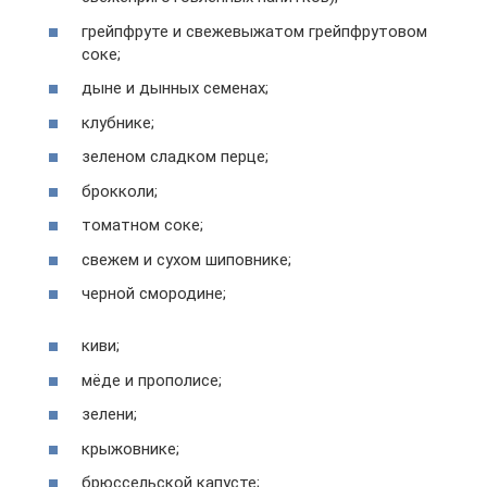
грейпфруте и свежевыжатом грейпфрутовом
соке;
дыне и дынных семенах;
клубнике;
зеленом сладком перце;
брокколи;
томатном соке;
свежем и сухом шиповнике;
черной смородине;
киви;
мёде и прополисе;
зелени;
крыжовнике;
брюссельской капусте;