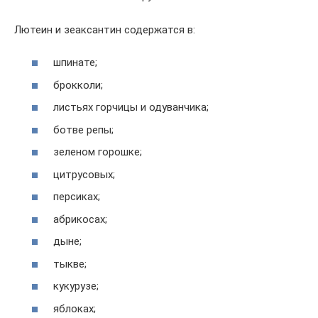
Лютеин и зеаксантин содержатся в:
шпинате;
брокколи;
листьях горчицы и одуванчика;
ботве репы;
зеленом горошке;
цитрусовых;
персиках;
абрикосах;
дыне;
тыкве;
кукурузе;
яблоках;