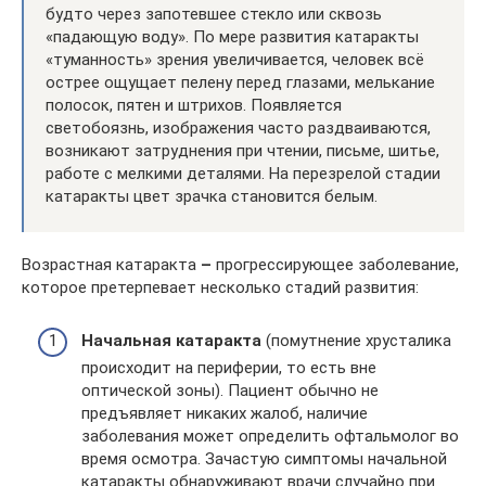
будто через запотевшее стекло или сквозь
«падающую воду». По мере развития катаракты
«туманность» зрения увеличивается, человек всё
острее ощущает пелену перед глазами, мелькание
полосок, пятен и штрихов. Появляется
светобоязнь, изображения часто раздваиваются,
возникают затруднения при чтении, письме, шитье,
работе с мелкими деталями. На перезрелой стадии
катаракты цвет зрачка становится белым.
Возрастная катаракта
–
прогрессирующее заболевание,
которое претерпевает несколько стадий развития:
Начальная катаракта
(помутнение хрусталика
происходит на периферии, то есть вне
оптической зоны). Пациент обычно не
предъявляет никаких жалоб, наличие
заболевания может определить офтальмолог во
время осмотра. Зачастую симптомы начальной
катаракты обнаруживают врачи случайно при