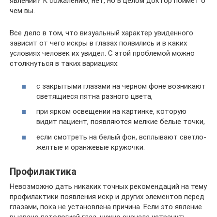
явлении? К сожалению, нет, но в целом доктор поймет о
чем вы.
Все дело в том, что визуальный характер увиденного
зависит от чего искры в глазах появились и в каких
условиях человек их увидел. С этой проблемой можно
столкнуться в таких вариациях:
с закрытыми глазами на черном фоне возникают
светящиеся пятна разного цвета,
при ярком освещении на картинке, которую
видит пациент, появляются мелкие белые точки,
если смотреть на белый фон, всплывают светло-
желтые и оранжевые кружочки.
Профилактика
Невозможно дать никаких точных рекомендаций на тему
профилактики появления искр и других элементов перед
глазами, пока не установлена причина. Если это явление
вызвано патологией глаз, нужно сначала устранить