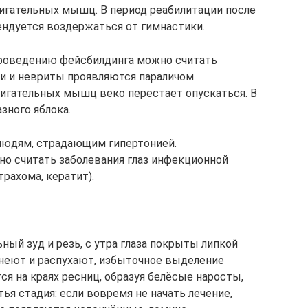
игательных мышц. В период реабилитации после
ндуется воздержаться от гимнастики.
роведению фейсбилдинга можно считать
ии и невриты проявляются параличом
вигательных мышц веко перестает опускаться. В
зного яблока.
людям, страдающим гипертонией.
о считать заболевания глаз инфекционной
рахома, кератит).
ный зуд и резь, с утра глаза покрыты липкой
аснеют и распухают, избыточное выделение
ся на краях ресниц, образуя белёсые наросты,
ья стадия: если вовремя не начать лечение,