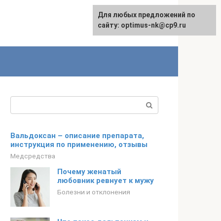
Для любых предложений по
English
сайту: optimus-nk@cp9.ru
Поиск:
Вальдоксан – описание препарата,
инструкция по применению, отзывы
Медсредства
Почему женатый
любовник ревнует к мужу
Болезни и отклонения