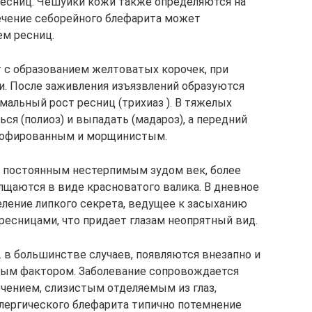
ресниц. Чешуйки кожи также определяются на
Течение себорейного блефарита может
ем ресниц.
 с образованием желтоватых корочек, при
и. После заживления изъязвлений образуются
мальный рост ресниц (трихиаз ). В тяжелых
ся (полиоз) и выпадать (мадароз), а передний
трофированным и морщинистым.
 постоянным нестерпимым зудом век, более
лщаются в виде красноватого валика. В дневное
еление липкого секрета, ведущее к засыханию
ресницами, что придает глазам неопрятный вид.
 в большинстве случаев, появляются внезапно и
нным фактором. Заболевание сопровождается
ечением, слизистым отделяемым из глаз,
ллергического блефарита типично потемнение