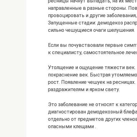
ресницы начнут выпадать, на их мес
направленные в разные стороны. Пов
провоцировать и другие заболевания,
Запущенные стадии: демодекоз распр
сильно чешущиеся очаги шелушения.
Если вы почувствовали первые симп
к специалисту, самостоятельное леч
Утолщение и ощущение тяжести век. П
покраснение век. Быстрая утомляемо
рост. Появление чешуек на ресницах
раздражителям и ярком свету.
Это заболевание не относят к катего
диагностирован демодекозный блефа
отдельно от предметов других члено
опасными клещами .