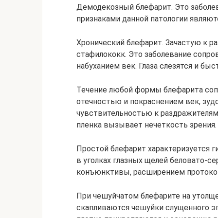
Демодекозный блефарит. Это забол
признаками данной патологии являютс
Хронический блефарит. Зачастую к р
стафилококк. Это заболевание сопро
набуханием век. Глаза слезятся и быс
Течение любой формы блефарита со
отечностью и покраснением век, зу
чувствительностью к раздражителям 
пленка вызывает нечеткость зрения.
Простой блефарит характеризуется г
в уголках глазных щелей беловато-с
конъюнктивы, расширением протоко
При чешуйчатом блефарите на утолщ
скапливаются чешуйки слущенного эп