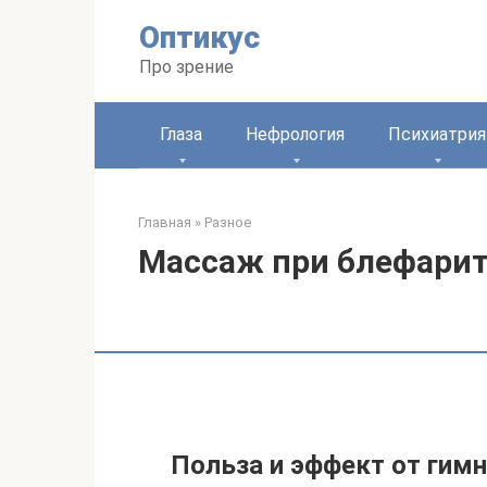
Перейти
Оптикус
к
контенту
Про зрение
Глаза
Нефрология
Психиатрия
Главная
»
Разное
Массаж при блефарит
Польза и эффект от гимн