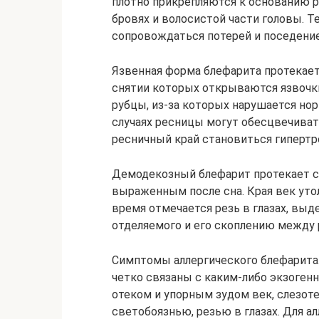
плотно прикрепляются к основанию 
бровях и волосистой части головы. 
сопровождаться потерей и поседени
Язвенная форма блефарита протекает
снятии которых открываются язвочк
рубцы, из-за которых нарушается нор
случаях ресницы могут обесцвечивать
ресничный край становиться гипер
Демодекозный блефарит протекает с
выраженным после сна. Края век уто
время отмечается резь в глазах, выд
отделяемого и его скоплению между 
Симптомы аллергического блефарита.
четко связаны с каким-либо экзоге
отеком и упорным зудом век, слезот
светобоязнью, резью в глазах. Для а