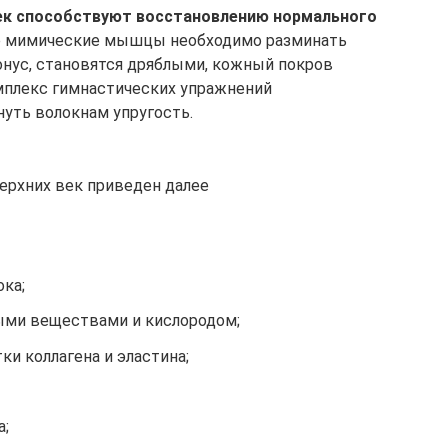
век способствуют восстановлению нормального
е мимические мышцы необходимо разминать
тонус, становятся дряблыми, кожный покров
мплекс гимнастических упражнений
нуть волокнам упругость.
ерхних век приведен далее
ка;
ыми веществами и кислородом;
и коллагена и эластина;
;