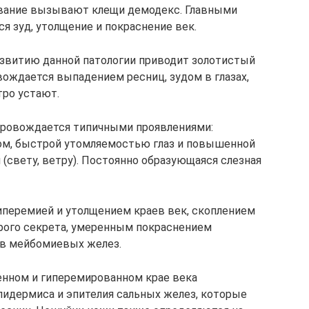
евание вызывают клещи демодекс. Главными
я зуд, утолщение и покраснение век.
азвитию данной патологии приводит золотистый
вождается выпадением ресниц, зудом в глазах,
тро устают.
провождается типичными проявлениями:
дом, быстрой утомляемостью глаз и повышенной
(свету, ветру). Постоянно образующаяся слезная
иперемией и утолщением краев век, скоплением
ерого секрета, умеренным покраснением
в мейбомиевых желез.
енном и гиперемированном крае века
идермиса и эпителия сальных желез, которые