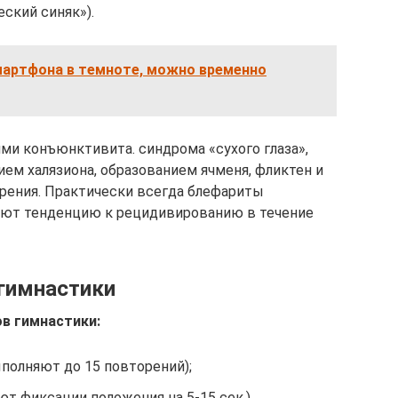
ский синяк»).
смартфона в темноте, можно временно
ми конъюнктивита. синдрома «сухого глаза»,
ием халязиона, образованием ячменя, фликтен и
рения. Практически всегда блефариты
еют тенденцию к рецидивированию в течение
гимнастики
в гимнастики:
полняют до 15 повторений);
т фиксации положения на 5-15 сек.).