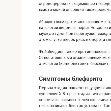
спровоцировать защемление глазодв
пластической операции также рекоме
Абсолютным противопоказанием к п
патологии лицевого нерва. Невропат
мускулатуры. При перегрузке глазод
этом случае высок риск выворота гла
Фейсбилдинг также противопоказан 
Относительными ограничениями можн
этиологии (конъюнктивит, блефарит, т
Симптомы блефарита
Первая стадия: пациент ощущает силь
суспензией. Вторая стадия: веки кр
секрета из сальных желёз скапливает
глаза начинают быстро уставать. Трет