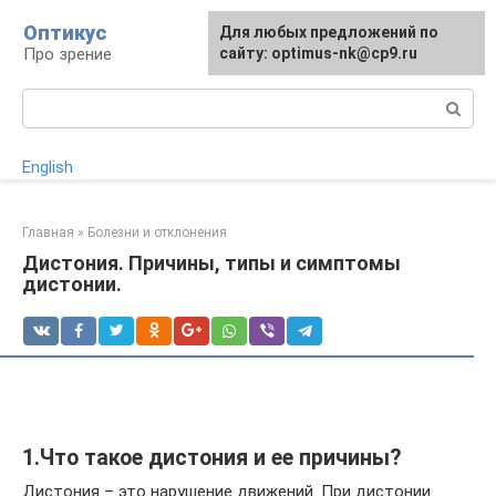
Перейти
Оптикус
Для любых предложений по
к
Про зрение
сайту: optimus-nk@cp9.ru
контенту
Поиск:
English
Главная
»
Болезни и отклонения
Дистония. Причины, типы и симптомы
дистонии.
1.Что такое дистония и ее причины?
Дистония – это нарушение движений. При дистонии