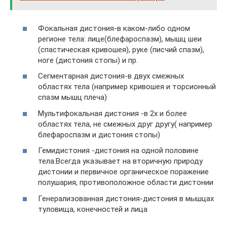
Фокальная дистония-в каком-либо одном
регионе тела: лице(блефароспазм), мышц шеи
(спастическая кривошея), руке (писчий спазм),
ноге (дистония стопы) и пр.
Сегментарная дистония-в двух смежных
областях тела (например кривошея и торсионный
спазм мышц плеча)
Мультифокальная дистония -в 2х и более
областях тела, не смежных друг другу( например
блефароспазм и дистония стопы)
Гемидистония -дистония на одной половине
тела.Всегда указывает на вторичную природу
дистонии и первичное органическое поражение
полушария, противоположное области дистонии
Генерализованная дистония-дистония в мышцах
туловища, конечностей и лица