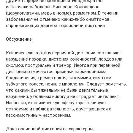
другие 12 форм не проводился. Неоднократно
исключались болезнь Вильсона-Коновалова
(церулоплазмин, медь в норме), ревматизм. В течении
заболевания не отмечено каких-либо симптомов,
опровергающих диагноз торсионной дистонии.
Обсуждение:
Клиническую картину первичной дистонии составляют
нарушение походки, дистония конечностей, лордоз или
сколиоз, постуральный тремор. Иногда при первичной
дистонии отмечаются признаки паркинсонизма:
брадикинезия, тремор покоя, гипомимия, симптом
зубчатого колеса, ночные миоклонии. Следует заметить,
что какими бы тяжелыми не были двигательные
нарушения, у больных никогда не страдает интеллект.
Напротив, их психическую сферу характеризуют
остроумие и наблюдательность, сочетающиеся с
пессимистичным настроением.
Для торсионной дистонии не характерны