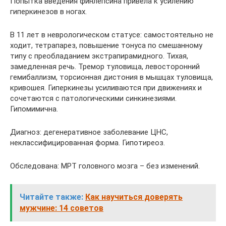
Попытка введения финлепсина привела к усилению
гиперкинезов в ногах.
В 11 лет в неврологическом статусе: самостоятельно не
ходит, тетрапарез, повышение тонуса по смешанному
типу с преобладанием экстрапирамидного. Тихая,
замедленная речь. Тремор туловища, левосторонний
гемибаллизм, торсионная дистония в мышцах туловища,
кривошея. Гиперкинезы усиливаются при движениях и
сочетаются с патологическими синкинезиями.
Гипомимична.
Диагноз: дегенеративное заболевание ЦНС,
неклассифицированная форма. Гипотиреоз.
Обследована: МРТ головного мозга – без изменений.
Читайте также:
Как научиться доверять
мужчине: 14 советов