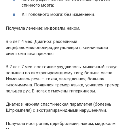
спинного мозга;
КТ головного мозга: без изменений.
Получала лечение: мидокалм, наком.
В 6 лет 4 мес. Диагноз: рассеянный
энцефаломиелополирадикулоневрит, клиническая
симптоматика прежняя.
В 7 лет 7 мес. состояние ухудшилось: мышечный тонус
повышен по экстрапирамидному типу, больше слева.
Изменилась речь – тихая, замедленная, больная
гипомимична. Появился тремор языка, усилился тремор
пальцев рук. В ногах отмечены гиперкинезы.
Диагноз: нижняя спастическая параплегия (болезнь
Штрюмпеля) с экстрапирамидными нарушениями.
Получала ноотропил, церебролизин, наком, мидокалм.