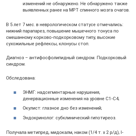
изменений не обнаружено. Не обнаружено также
выявленных ранее на МРТ спинного мозга очагов.
В 5 лет 7 мес. в неврологическом статусе отмечались:
нижний парапарез, повышение мышечного тонуса по
смешанному корково-подкорковому типу, высокие
сухожильные рефлексы, клонусы стоп.
Диагноз – антифосфолипидный синдром. Подкорковый
синдром.
Обследована:
ЭНМГ: надсегментарные нарушения,
денервационные изменения на уровне С1-С4;
Окулист: глазное дно без изменений;
Эндокринолог: субклинический гипотиреоз.
Получала метипред, мидокалм, наком (1/4 т. х 2 р/д), l-