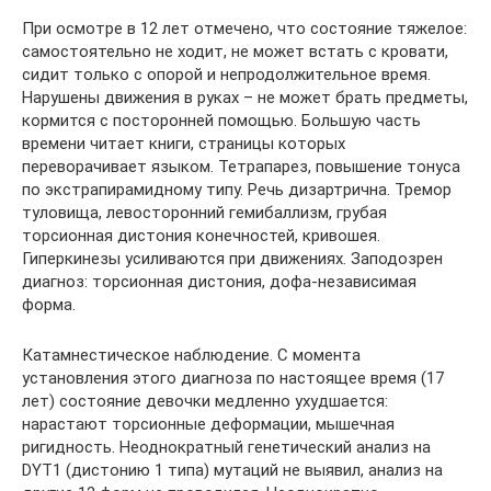
При осмотре в 12 лет отмечено, что состояние тяжелое:
самостоятельно не ходит, не может встать с кровати,
сидит только с опорой и непродолжительное время.
Нарушены движения в руках – не может брать предметы,
кормится с посторонней помощью. Большую часть
времени читает книги, страницы которых
переворачивает языком. Тетрапарез, повышение тонуса
по экстрапирамидному типу. Речь дизартрична. Тремор
туловища, левосторонний гемибаллизм, грубая
торсионная дистония конечностей, кривошея.
Гиперкинезы усиливаются при движениях. Заподозрен
диагноз: торсионная дистония, дофа-независимая
форма.
Катамнестическое наблюдение. С момента
установления этого диагноза по настоящее время (17
лет) состояние девочки медленно ухудшается:
нарастают торсионные деформации, мышечная
ригидность. Неоднократный генетический анализ на
DYT1 (дистонию 1 типа) мутаций не выявил, анализ на