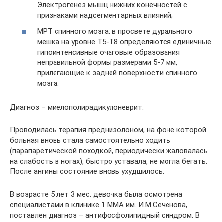
Электрогенез мышц нижних конечностей с
признаками надсегментарных влияний;
МРТ спинного мозга: в просвете дурального
мешка на уровне Т5-Т8 определяются единичные
гипоинтенсивные очаговые образования
неправильной формы размерами 5-7 мм,
прилегающие к задней поверхности спинного
мозга.
Диагноз – миелополирадикулоневрит.
Проводилась терапия преднизолоном, на фоне которой
больная вновь стала самостоятельно ходить
(парапаретической походкой, периодически жаловалась
на слабость в ногах), быстро уставала, не могла бегать.
После ангины состояние вновь ухудшилось.
В возрасте 5 лет 3 мес. девочка была осмотрена
специалистами в клинике 1 ММА им. И.М.Сеченова,
поставлен диагноз – антифосфолипидный синдром. В