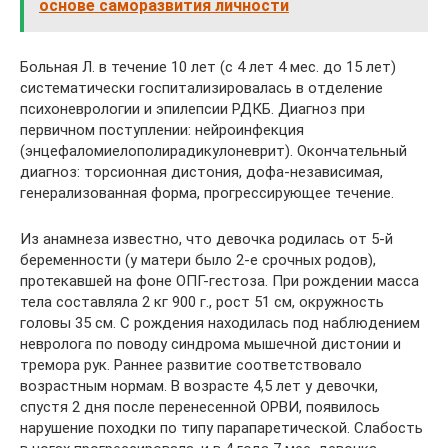
основе саморазвития личности
Больная Л. в течение 10 лет (с 4 лет 4 мес. до 15 лет)
систематически госпитализировалась в отделение
психоневрологии и эпилепсии РДКБ. Диагноз при
первичном поступлении: нейроинфекция
(энцефаломиелополирадикулоневрит). Окончательный
диагноз: торсионная дистония, дофа-независимая,
генерализованная форма, прогрессирующее течение.
Из анамнеза известно, что девочка родилась от 5-й
беременности (у матери было 2-е срочных родов),
протекавшей на фоне ОПГ-гестоза. При рождении масса
тела составляла 2 кг 900 г., рост 51 см, окружность
головы 35 см. С рождения находилась под наблюдением
невролога по поводу синдрома мышечной дистонии и
тремора рук. Раннее развитие соответствовало
возрастным нормам. В возрасте 4,5 лет у девочки,
спустя 2 дня после перенесенной ОРВИ, появилось
нарушение походки по типу парапаретической. Слабость