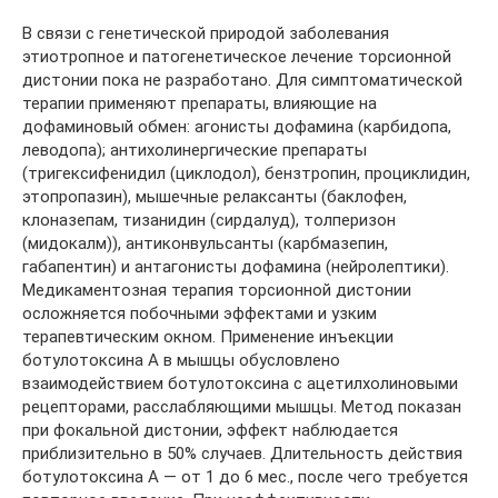
В связи с генетической природой заболевания
этиотропное и патогенетическое лечение торсионной
дистонии пока не разработано. Для симптоматической
терапии применяют препараты, влияющие на
дофаминовый обмен: агонисты дофамина (карбидопа,
леводопа); антихолинергические препараты
(тригексифенидил (циклодол), бензтропин, проциклидин,
этопропазин), мышечные релаксанты (баклофен,
клоназепам, тизанидин (сирдалуд), толперизон
(мидокалм)), антиконвульсанты (карбмазепин,
габапентин) и антагонисты дофамина (нейролептики).
Медикаментозная терапия торсионной дистонии
осложняется побочными эффектами и узким
терапевтическим окном. Применение инъекции
ботулотоксина А в мышцы обусловлено
взаимодействием ботулотоксина с ацетилхолиновыми
рецепторами, расслабляющими мышцы. Метод показан
при фокальной дистонии, эффект наблюдается
приблизительно в 50% случаев. Длительность действия
ботулотоксина А — от 1 до 6 мес., после чего требуется