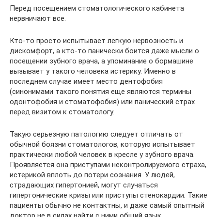
Перед посещением стоматологического кабинета
нервничают все.
Кто-то просто испытывает легкую нервозность и
дискомфорт, а кто-то панически боится даже мысли о
посещении зубного врача, а упоминание о бормашине
вызывает у такого человека истерику. Именно в
последнем случае имеет место дентофобия
(синонимами такого понятия еще являются термины
одонтофобия и стоматофобия) или панический страх
перед визитом к стоматологу.
Такую серьезную патологию следует отличать от
обычной боязни стоматологов, которую испытывает
практически любой человек в кресле у зубного врача.
Проявляется она приступами неконтролируемого страха,
истерикой вплоть до потери сознания. У людей,
страдающих гипертонией, могут случаться
гипертонические кризы или приступы стенокардии. Такие
пациенты обычно не контактны, и даже самый опытный
доктор не в силах найти с ними общий язык.