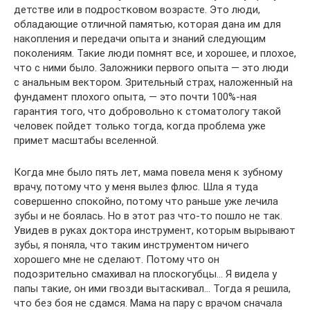
детстве или в подростковом возрасте. Это люди,
обладающие отличной памятью, которая дана им для
накопления и передачи опыта и знаний следующим
поколениям. Такие люди помнят все, и хорошее, и плохое,
что с ними было. Заложники первого опыта — это люди
с анальным вектором. Зрительный страх, наложенный на
фундамент плохого опыта, — это почти 100%-ная
гарантия того, что добровольно к стоматологу такой
человек пойдет только тогда, когда проблема уже
примет масштабы вселенной.
Когда мне было пять лет, мама повела меня к зубному
врачу, потому что у меня вылез флюс. Шла я туда
совершенно спокойно, потому что раньше уже лечила
зубы и не боялась. Но в этот раз что-то пошло не так.
Увидев в руках доктора инструмент, которым вырывают
зубы, я поняла, что таким инструментом ничего
хорошего мне не сделают. Потому что он
подозрительно смахивал на плоскогубцы… Я видела у
папы такие, он ими гвозди вытаскивал… Тогда я решила,
что без боя не сдамся. Мама на пару с врачом сначала