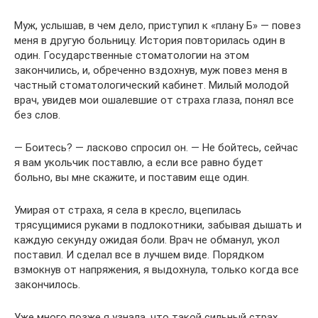
Муж, услышав, в чем дело, приступил к «плану Б» — повез
меня в другую больницу. История повторилась один в
один. Государственные стоматологии на этом
закончились, и, обреченно вздохнув, муж повез меня в
частный стоматологический кабинет. Милый молодой
врач, увидев мои ошалевшие от страха глаза, понял все
без слов.
— Боитесь? — ласково спросил он. — Не бойтесь, сейчас
я вам укольчик поставлю, а если все равно будет
больно, вы мне скажите, и поставим еще один.
Умирая от страха, я села в кресло, вцепилась
трясущимися руками в подлокотники, забывая дышать и
каждую секунду ожидая боли. Врач не обманул, укол
поставил. И сделал все в лучшем виде. Порядком
взмокнув от напряжения, я выдохнула, только когда все
закончилось.
Уже много позже я узнала, что такой сильный страх