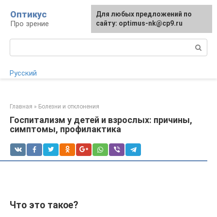
Перейти
Оптикус
Для любых предложений по
Для любых предложений по
к
Про зрение
сайту:
сайту: optimus-nk@cp9.ru
[email protected]
контенту
Поиск:
Русский
Главная
»
Болезни и отклонения
Госпитализм у детей и взрослых: причины,
симптомы, профилактика
Что это такое?