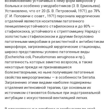
возникновению устойчивых к нему форм микробов у
больных и особенно у медработников (3. В. Ермольева).
Установлено, что от 20 (Б. В. Петровский, 1971) до 78%
(Г. И. Поповичи с соавт., 1971) персонала хирургических
отделений являются носителями патогенного
пенициллиноустойчивого стафилококка и до 80% —
стафилококка, устойчивого к стрептомицину. Наряду с
золотистым стафилококком и другими безусловно
патогенными микробами в резистентной к антибиотикам
микрофлоре, загрязняющей хирургические стационары,
широко представлены условно патогенные виды
(Escherichia coli, Pseudomonas aeruginosa и пр.),
патогенность которых заметно возросла, а также
некоторые прежде не признававшиеся
болезнетворными, но ныне получившие патогенные
свойства микроорганизмы — в особенности Serratia.
Загрязнению этими видами наиболее подвержены
отделения интенсивной терапии, где основным их
источником становятся больные при эндотрахеальной
интубации с искусственной вентиляцией легких.