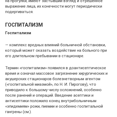
на прогулки, имеют застывший взгляд и отрешенное
выражение лица, их конечности могут периодически
подергиваться.
ГОСПИТАЛИЗМ
Госпитализм
— комплекс вредных влияний больничной обстановки,
который может оказать воздействие на больного при
его длительном пребывании в стационаре.
Термин «госпитализм» появился в доантисептическое
время и означал массовое загрязнение хирургических и
акушерских стационаров болезнетворным агентом
(«госпитальной миазмой», по Н. И. Пирогову), что
приводило к большому числу осложнений, особенно
после ранений и операций. Введение асептики и
антисептики положило конец внутрибольничным
«эпидемиям» рожи, пиемии и особенно госпитальной
гангрены (см.).