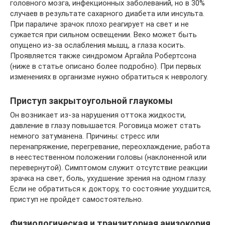
головного мозга, инфекционных заболеваний, но в 30%
случаев в результате сахарного диабета или инсульта.
При параличе зрачок плохо реагирует на свет и не
сужается при сильном освещении. Веко может быть
опущено из-за ослабления мышц, а глаза косить.
Проявляется также синдромом Аргайла Робертсона
(ниже в статье описано более подробно). При первых
изменениях в организме нужно обратиться к неврологу.
Приступ закрытоугольной глаукомы
Он возникает из-за нарушения оттока жидкости,
давление в глазу повышается. Роговица может стать
немного затуманена. Причины: стресс или
перенапряжение, перегревание, переохлаждение, работа
в неестественном положении головы (наклоненной или
перевернутой). Симптомом служит отсутствие реакции
зрачка на свет, боль, ухудшение зрения на одном глазу.
Если не обратиться к доктору, то состояние ухудшится,
приступ не пройдет самостоятельно.
Физиологическая и транзиторная анизокория