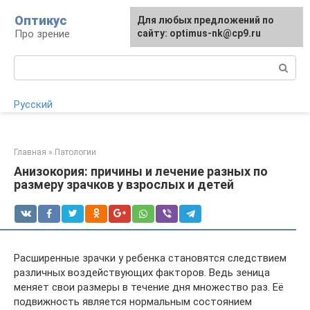
Перейти
Оптикус
Для любых предложений по
Для любых предложений по
к
Про зрение
сайту:
сайту: optimus-nk@cp9.ru
[email protected]
контенту
Поиск:
Русский
Главная
»
Патологии
Анизокория: причины и лечение разных по
размеру зрачков у взрослых и детей
Расширенные зрачки у ребенка становятся следствием
различных воздействующих факторов. Ведь зеница
меняет свои размеры в течение дня множество раз. Её
подвижность является нормальным состоянием