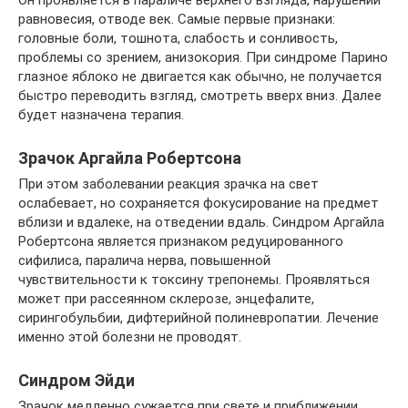
Он проявляется в параличе верхнего взгляда, нарушении
равновесия, отводе век. Самые первые признаки:
головные боли, тошнота, слабость и сонливость,
проблемы со зрением, анизокория. При синдроме Парино
глазное яблоко не двигается как обычно, не получается
быстро переводить взгляд, смотреть вверх вниз. Далее
будет назначена терапия.
Зрачок Аргайла Робертсона
При этом заболевании реакция зрачка на свет
ослабевает, но сохраняется фокусирование на предмет
вблизи и вдалеке, на отведении вдаль. Синдром Аргайла
Робертсона является признаком редуцированного
сифилиса, паралича нерва, повышенной
чувствительности к токсину трепонемы. Проявляться
может при рассеянном склерозе, энцефалите,
сирингобульбии, дифтерийной полиневропатии. Лечение
именно этой болезни не проводят.
Синдром Эйди
Зрачок медленно сужается при свете и приближении