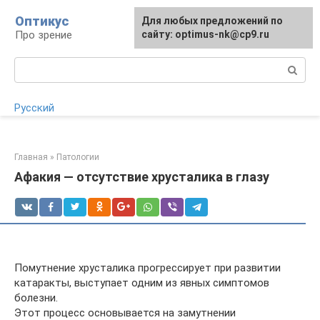
Перейти
Оптикус
Для любых предложений по
Для любых предложений по
к
Про зрение
сайту:
сайту: optimus-nk@cp9.ru
[email protected]
контенту
Поиск:
Русский
Главная
»
Патологии
Афакия — отсутствие хрусталика в глазу
Помутнение хрусталика прогрессирует при развитии
катаракты, выступает одним из явных симптомов
болезни.
Этот процесс основывается на замутнении