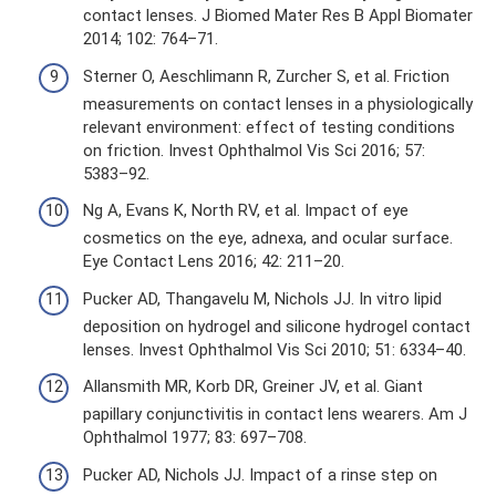
contact lenses. J Biomed Mater Res B Appl Biomater
2014; 102: 764–71.
Sterner O, Aeschlimann R, Zurcher S, et al. Friction
measurements on contact lenses in a physiologically
relevant environment: effect of testing conditions
on friction. Invest Ophthalmol Vis Sci 2016; 57:
5383–92.
Ng A, Evans K, North RV, et al. Impact of eye
cosmetics on the eye, adnexa, and ocular surface.
Eye Contact Lens 2016; 42: 211–20.
Pucker AD, Thangavelu M, Nichols JJ. In vitro lipid
deposition on hydrogel and silicone hydrogel contact
lenses. Invest Ophthalmol Vis Sci 2010; 51: 6334–40.
Allansmith MR, Korb DR, Greiner JV, et al. Giant
papillary conjunctivitis in contact lens wearers. Am J
Ophthalmol 1977; 83: 697–708.
Pucker AD, Nichols JJ. Impact of a rinse step on