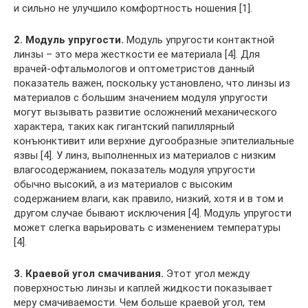
и сильно не улучшило комфортность ношения [1].
2. Модуль упругости.
Модуль упругости контактной
линзы – это мера жесткости ее материала [4]. Для
врачей-офтальмологов и оптометристов данный
показатель важен, поскольку установлено, что линзы из
материалов с большим значением модуля упругости
могут вызывать развитие осложнений механического
характера, таких как гигантский папиллярный
конъюнктивит или верхние дугообразные эпителиальные
язвы [4]. У линз, выполненных из материалов с низким
влагосодержанием, показатель модуля упругости
обычно высокий, а из материалов с высоким
содержанием влаги, как правило, низкий, хотя и в том и
другом случае бывают исключения [4]. Модуль упругости
может слегка варьировать с изменением температуры
[4].
3. Краевой угол смачивания.
Этот угол между
поверхностью линзы и каплей жидкости показывает
меру смачиваемости. Чем больше краевой угол, тем