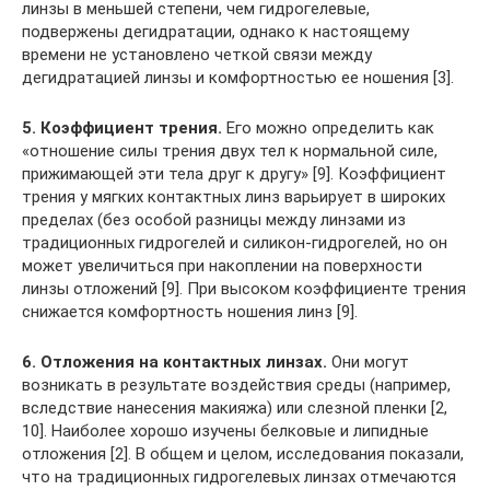
линзы в меньшей степени, чем гидрогелевые,
подвержены дегидратации, однако к настоящему
времени не установлено четкой связи между
дегидратацией линзы и комфортностью ее ношения [3].
5. Коэффициент трения.
Его можно определить как
«отношение силы трения двух тел к нормальной силе,
прижимающей эти тела друг к другу» [9]. Коэффициент
трения у мягких контактных линз варьирует в широких
пределах (без особой разницы между линзами из
традиционных гидрогелей и силикон-гидрогелей, но он
может увеличиться при накоплении на поверхности
линзы отложений [9]. При высоком коэффициенте трения
снижается комфортность ношения линз [9].
6. Отложения на контактных линзах.
Они могут
возникать в результате воздействия среды (например,
вследствие нанесения макияжа) или слезной пленки [2,
10]. Наиболее хорошо изучены белковые и липидные
отложения [2]. В общем и целом, исследования показали,
что на традиционных гидрогелевых линзах отмечаются