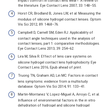
impact comfort in contact lens wear?: A review of
the literature. Eye Contact Lens 2007; 33: 148–55.
Horst CR, Brodland B, Jones LW, et al. Measuring the
modulus of silicone hydrogel contact lenses. Optom
Vis Sci 2012; 89: 1468–76.
Campbell D, Carnell SM, Eden RJ. Applicability of
contact angle techniques used in the analysis of
contact lenses, part 1: comparative methodologies.
Eye Contact Lens 2013; 39: 254–62.
Lira M, Silva R. Effect of lens care systems on
silicone hydrogel contact lens hydrophobicity. Eye
Contact Lens 2016; Epub ahead of print.
Truong TN, Graham AD, Lin MC. Factors in contact
lens symptoms: evidence from a multistudy
database. Optom Vis Sci 2014; 91: 133–41.
Martin-Montanez V, Lopez-Miguel A, Arroyo C, et al.
Influence of environmental factors in the in vitro
dehydration of hydrogel and silicone hydrogel