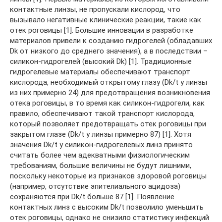
контактные линзы, не пропускали кислород, что
вызывало негативные клинические реакции, такие как
отек роговицы [1]. Большие инновации в разработке
материалов привели к созданию гидрогелей (обладавших
Dk от низкого до среднего значения), а в последствии –
силикон-гидрогелей (высокий Dk) [1]. Традиционные
гидрогелевые материалы обеспечивают транспорт
кислорода, необходимый открытому глазу (Dk/t у линзы
из них примерно 24) для предотвращения возникновения
отека роговицы, в то время как силикон-гидрогели, как
правило, обеспечивают такой транспорт кислорода,
который позволяет предотвращать отек роговицы при
закрытом глазе (Dk/t у линзы примерно 87) [1]. Хотя
значения Dk/t у силикон-гидрогелевых линз принято
считать более чем адекватными физиологическим
требованиям, большие величины не будут лишними,
поскольку некоторые из признаков здоровой роговицы
(например, отсутствие эпителиального ацидоза)
сохраняются при Dk/t больше 87 [1]. Появление
контактных линз с высоким Dk/t позволило уменьшить
отек роговицы, однако не снизило статистику инфекций