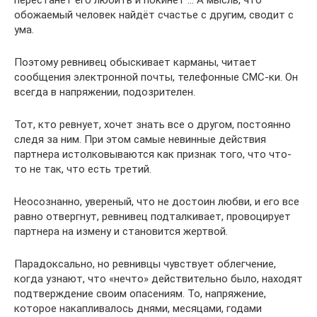
перестанет его любить и покинет … А мысль, что
обожаемый человек найдёт счастье с другим, сводит с
ума.
Поэтому ревнивец обыскивает карманы, читает
сообщения электронной почты, телефонные СМС-ки. Он
всегда в напряжении, подозрителен.
Тот, кто ревнует, хочет знать все о другом, постоянно
следя за ним. При этом самые невинные действия
партнера истолковываются как признак того, что что-
то не так, что есть третий.
Неосознанно, увереный, что не достоин любви, и его все
равно отвергнут, ревнивец подталкивает, провоцирует
партнера на измену и становится жертвой.
Парадоксально, но ревнивцы чувствует облегчение,
когда узнают, что «нечто» действительно было, находят
подтверждение своим опасениям. То, напряжение,
которое накапливалось днями, месяцами, годами