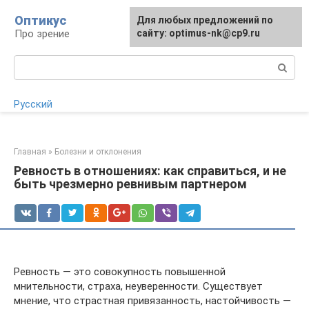
Перейти
Оптикус
Для любых предложений по
Для любых предложений по
к
Про зрение
сайту:
сайту: optimus-nk@cp9.ru
[email protected]
контенту
Поиск:
Русский
Главная
»
Болезни и отклонения
Ревность в отношениях: как справиться, и не
быть чрезмерно ревнивым партнером
Ревность — это совокупность повышенной
мнительности, страха, неуверенности. Существует
мнение, что страстная привязанность, настойчивость —