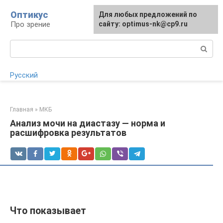
Перейти
Оптикус
Для любых предложений по
Для любых предложений по
к
Про зрение
сайту:
сайту: optimus-nk@cp9.ru
[email protected]
контенту
Поиск:
Русский
Главная
»
МКБ
Анализ мочи на диастазу — норма и
расшифровка результатов
Что показывает