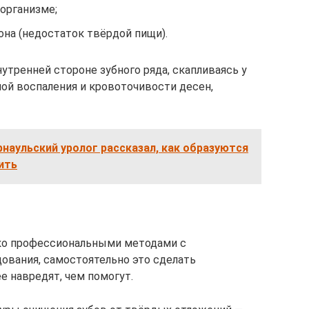
организме;
на (недостаток твёрдой пищи).
нутренней стороне зубного ряда, скапливаясь у
ной воспаления и кровоточивости десен,
наульский уролог рассказал, как образуются
ить
ько профессиональными методами с
ования, самостоятельно это сделать
 навредят, чем помогут.