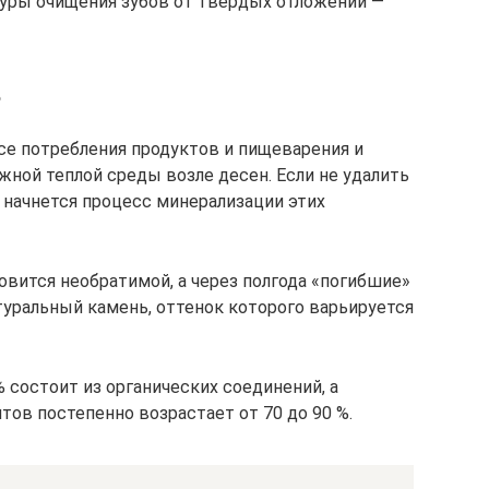
уры очищения зубов от твёрдых отложений —
ь
е потребления продуктов и пищеварения и
ной теплой среды возле десен. Если не удалить
 начнется процесс минерализации этих
овится необратимой, а через полгода «погибшие»
уральный камень, оттенок которого варьируется
% состоит из органических соединений, а
ов постепенно возрастает от 70 до 90 %.