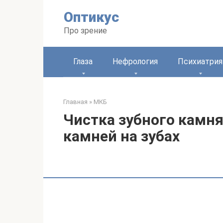
Перейти
Оптикус
к
контенту
Про зрение
Глаза
Нефрология
Психиатрия
Главная
»
МКБ
Чистка зубного камн
камней на зубах