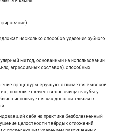
алета и камня.
.
рирование).
едложат несколько способов удаления зубного
улярный метод, основанный на использовании
ило, агрессивных составов), способных
нение процедуры вручную, отличается высокой
ью, позволяет качественно очищать зубы у
бычно используется как дополнительная в
ой.
ндовавший себя на практике безболезненный
зрушение целостности твёрдых отложений
м с последующим удалением разрушенных