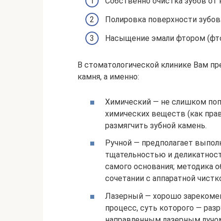
Собственно очистка зубов от н
Полировка поверхности зубов
Насыщение эмали фтором (фто
В стоматологической клинике Вам пр
камня, а именно:
Химический — не слишком поп
химических веществ (как прав
размягчить зубной камень.
Ручной — предполагает выпол
тщательностью и деликатност
самого основания; методика о
сочетании с аппаратной чистк
Лазерный — хорошо зарекоме
процесс, суть которого — ра
направленным лазерным лучо