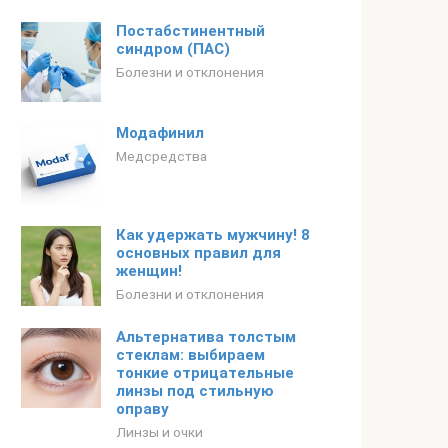
Постабстинентный
синдром (ПАС)
Болезни и отклонения
Модафинил
Медсредства
Как удержать мужчину! 8
основных правил для
женщин!
Болезни и отклонения
Альтернатива толстым
стеклам: выбираем
тонкие отрицательные
линзы под стильную
оправу
Линзы и очки