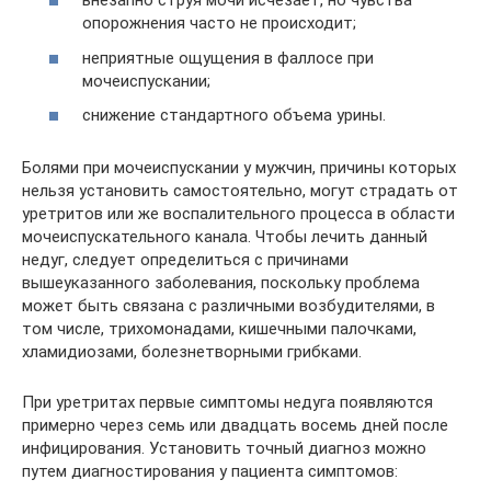
внезапно струя мочи исчезает, но чувства
опорожнения часто не происходит;
неприятные ощущения в фаллосе при
мочеиспускании;
снижение стандартного объема урины.
Болями при мочеиспускании у мужчин, причины которых
нельзя установить самостоятельно, могут страдать от
уретритов или же воспалительного процесса в области
мочеиспускательного канала. Чтобы лечить данный
недуг, следует определиться с причинами
вышеуказанного заболевания, поскольку проблема
может быть связана с различными возбудителями, в
том числе, трихомонадами, кишечными палочками,
хламидиозами, болезнетворными грибками.
При уретритах первые симптомы недуга появляются
примерно через семь или двадцать восемь дней после
инфицирования. Установить точный диагноз можно
путем диагностирования у пациента симптомов: