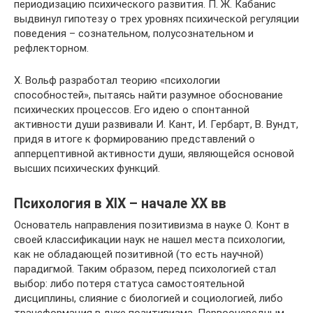
периодизацию психического развития. П. Ж. Кабанис
выдвинул гипотезу о трех уровнях психической регуляции
поведения – сознательном, полусознательном и
рефлекторном.
Х. Вольф разработал теорию «психологии
способностей», пытаясь найти разумное обоснование
психических процессов. Его идею о спонтанной
активности души развивали И. Кант, И. Гербарт, В. Вундт,
придя в итоге к формированию представлений о
апперцептивной активности души, являющейся основой
высших психических функций.
Психология в ХIХ – начале ХХ вв
Основатель направления позитивизма в науке О. Конт в
своей классификации наук не нашел места психологии,
как не обладающей позитивной (то есть научной)
парадигмой. Таким образом, перед психологией стал
выбор: либо потеря статуса самостоятельной
дисциплины, слияние с биологией и социологией, либо
трансформация в духе позитивизма. Первоочередным