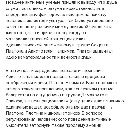
Позднее античные ученые пришли к выводу, что душа
служит источником разума и нравственности, а
определяющим фактором, влияющим на психику
человека, является культура. Так было установлено
качественное различие между психикой человека и
животных, что и привело к переходу от
материалистической концепции души к
идеалистической, заложенному в трудах Сократа,
Платона и Аристотеля. Например, Платон выдвинул
идею нематериальности и вечности души.
В античности зародилась психология познания.
Аристотель выделил познавательные процессы
воображения и речи, Платон – памяти. Было положено
начало таким направлениям, как сенсуализм (знание
базируется на ощущениях) в трудах Демокрита и
Эпикура, а также рационализм (ощущения дают знания о
единичных вещах, всеобщие знания дает разум) – у
Платона, Плотина и школы стоиков. В вопросе
регулирования человеческого поведения античные
мыслители затронули также проблему эмоций.