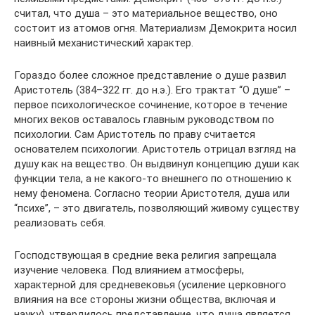
считал, что душа – это материальное вещество, оно
состоит из атомов огня. Материализм Демокрита носил
наивный механистический характер.
Гораздо более сложное представление о душе развил
Аристотель (384–322 гг. до н.э.). Его трактат “О душе” –
первое психологическое сочинение, которое в течение
многих веков оставалось главным руководством по
психологии. Сам Аристотель по праву считается
основателем психологии. Аристотель отрицал взгляд на
душу как на вещество. Он выдвинул концепцию души как
функции тела, а не какого-то внешнего по отношению к
нему феномена. Согласно теории Аристотеля, душа или
“психе”, – это двигатель, позволяющий живому существу
реализовать себя.
Господствующая в средние века религия запрещала
изучение человека. Под влиянием атмосферы,
характерной для средневековья (усиление церковного
влияния на все стороны жизни общества, включая и
науку), утвердилось представление, что душа является