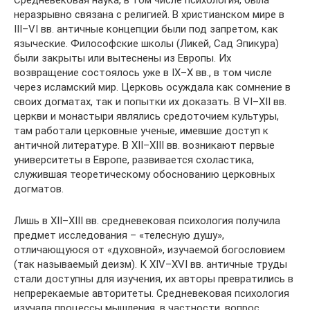
неразрывно связана с религией. В христианском мире в
III–VI вв. античные концепции были под запретом, как
языческие. Философские школы (Ликей, Сад Эпикура)
были закрыты или вытеснены из Европы. Их
возвращение состоялось уже в IX–X вв., в том числе
через исламский мир. Церковь осуждала как сомнение в
своих догматах, так и попытки их доказать. В VI–XII вв.
церкви и монастыри являлись средоточием культуры,
там работали церковные ученые, имевшие доступ к
античной литературе. В XII–XIII вв. возникают первые
университеты в Европе, развивается схоластика,
служившая теоретическому обоснованию церковных
догматов.
Лишь в XII–XIII вв. средневековая психология получила
предмет исследования – «телесную душу»,
отличающуюся от «духовной», изучаемой богословием
(так называемый деизм). К XIV–XVI вв. античные труды
стали доступны для изучения, их авторы превратились в
непререкаемые авторитеты. Средневековая психология
изучала процессы мышления, в частности, вопрос