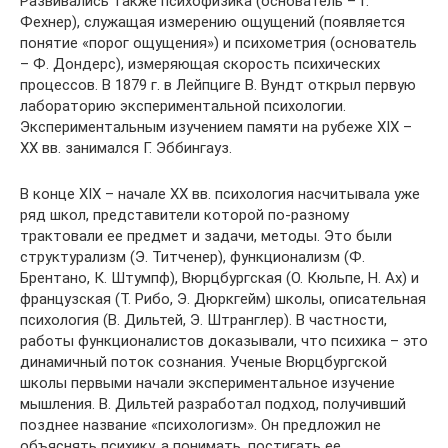
Развивались также психофизика (основатель – Г.
Фехнер), служащая измерению ощущений (появляется
понятие «порог ощущения») и психометрия (основатель
– Ф. Дондерс), измеряющая скорость психических
процессов. В 1879 г. в Лейпциге В. Вундт открыл первую
лабораторию экспериментальной психологии.
Экспериментальным изучением памяти на рубеже XIX –
XX вв. занимался Г. Эббингауз.
В конце XIX – начале XX вв. психология насчитывала уже
ряд школ, представители которой по-разному
трактовали ее предмет и задачи, методы. Это были
структурализм (Э. Титченер), функционализм (Ф.
Брентано, К. Штумпф), Вюрцбургская (О. Кюльпе, Н. Ах) и
французская (Т. Рибо, Э. Дюркгейм) школы, описательная
психология (В. Дильтей, Э. Штранглер). В частности,
работы функционалистов доказывали, что психика – это
динамичный поток сознания. Ученые Вюрцбургской
школы первыми начали экспериментальное изучение
мышления. В. Дильтей разработал подход, получивший
позднее название «психологизм». Он предложил не
объяснять психику, а понимать, постигать ее.