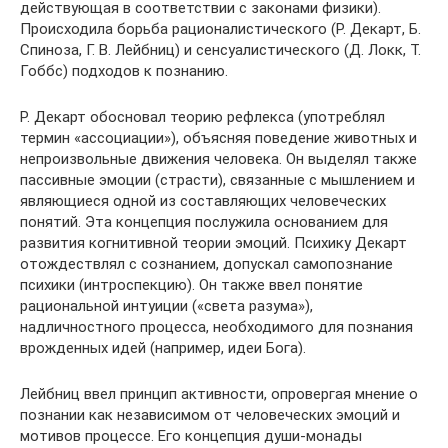
действующая в соответствии с законами физики).
Происходила борьба рационалистического (Р. Декарт, Б.
Спиноза, Г. В. Лейбниц) и сенсуалистического (Д. Локк, Т.
Гоббс) подходов к познанию.
Р. Декарт обосновал теорию рефлекса (употреблял
термин «ассоциации»), объясняя поведение животных и
непроизвольные движения человека. Он выделял также
пассивные эмоции (страсти), связанные с мышлением и
являющиеся одной из составляющих человеческих
понятий. Эта концепция послужила основанием для
развития когнитивной теории эмоций. Психику Декарт
отождествлял с сознанием, допускал самопознание
психики (интроспекцию). Он также ввел понятие
рациональной интуиции («света разума»),
надличностного процесса, необходимого для познания
врожденных идей (например, идеи Бога).
Лейбниц ввел принцип активности, опровергая мнение о
познании как независимом от человеческих эмоций и
мотивов процессе. Его концепция души-монады