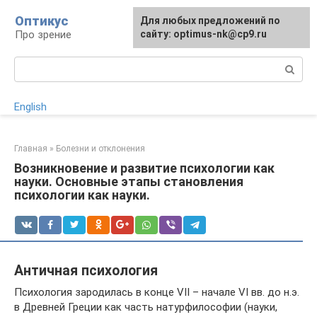
Перейти
Оптикус
Для любых предложений по
к
Про зрение
сайту: optimus-nk@cp9.ru
контенту
Поиск:
English
Главная
»
Болезни и отклонения
Возникновение и развитие психологии как
науки. Основные этапы становления
психологии как науки.
Античная психология
Психология зародилась в конце VII – начале VI вв. до н.э.
в Древней Греции как часть натурфилософии (науки,