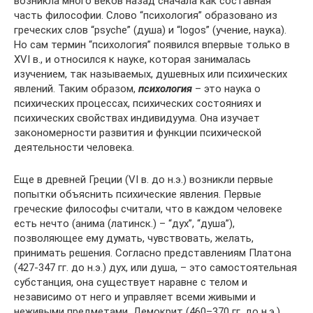
возникла много веков назад сначала как составная
часть философии. Слово “психология” образовано из
греческих слов “psyche” (душа) и “logos” (учение, наука).
Но сам термин “психология” появился впервые только в
XVI в., и относился к науке, которая занималась
изучением, так называемых, душевных или психических
явлений. Таким образом,
психология
– это наука о
психических процессах, психических состояниях и
психических свойствах индивидуума. Она изучает
закономерности развития и функции психической
деятельности человека.
Еще в древней Греции (VI в. до н.э.) возникли первые
попытки объяснить психические явления. Первые
греческие философы считали, что в каждом человеке
есть нечто (анима (латинск.) – “дух”, “душа”),
позволяющее ему думать, чувствовать, желать,
принимать решения. Согласно представлениям Платона
(427-347 гг. до н.э.) дух, или душа, – это самостоятельная
субстанция, она существует наравне с телом и
независимо от него и управляет всеми живыми и
неживыми предметами. Демокрит (460–370 гг. до н.э.)