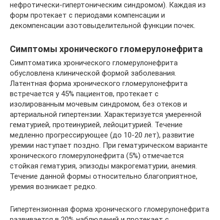
нефротически-гипертоническим синдромом). Каждая из
форм протекает с периодами компенсации и
декомпенсации азотовыделительной функции почек.
Симптомы хронического гломерулонефрита
Симптоматика хронического гломерулонефрита
обусловлена клинической формой заболевания.
Латентная форма хронического гломерулонефрита
встречается у 45% пациентов, протекает с
изолированным мочевым синдромом, без отеков и
артериальной гипертензии. Характеризуется умеренной
гематурией, протеинурией, лейоцитурией. Течение
медленно прогрессирующее (до 10-20 лет), развитие
уремии наступает поздно. При гематурическом варианте
хронического гломерулонефрита (5%) отмечается
стойкая гематурия, эпизоды макрогематурии, анемия.
Течение данной формы относительно благоприятное,
уремия возникает редко.
Гипертензионная форма хронического гломерулонефрита
развивается в 20% наблюдений и протекает с