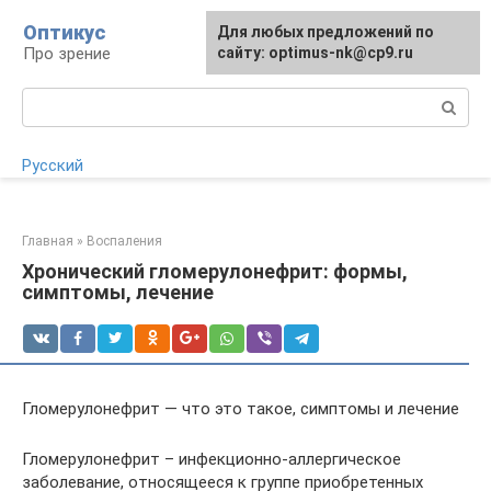
Перейти
Оптикус
Для любых предложений по
Для любых предложений по
к
Про зрение
сайту:
сайту: optimus-nk@cp9.ru
[email protected]
контенту
Поиск:
Русский
Главная
»
Воспаления
Хронический гломерулонефрит: формы,
симптомы, лечение
Гломерулонефрит — что это такое, симптомы и лечение
Гломерулонефрит – инфекционно-аллергическое
заболевание, относящееся к группе приобретенных