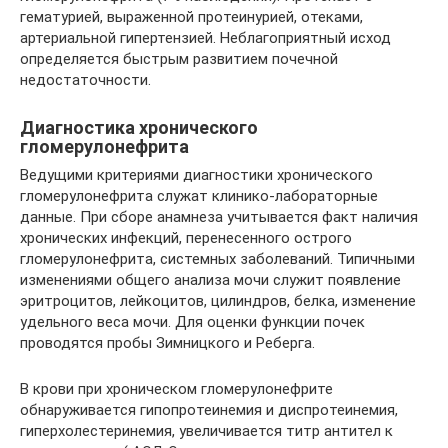
гематурией, выраженной протеинурией, отеками,
артериальной гипертензией. Неблагоприятный исход
определяется быстрым развитием почечной
недостаточности.
Диагностика хронического
гломерулонефрита
Ведущими критериями диагностики хронического
гломерулонефрита служат клинико-лабораторные
данные. При сборе анамнеза учитывается факт наличия
хронических инфекций, перенесенного острого
гломерулонефрита, системных заболеваний. Типичными
изменениями общего анализа мочи служит появление
эритроцитов, лейкоцитов, цилиндров, белка, изменение
удельного веса мочи. Для оценки функции почек
проводятся пробы Зимницкого и Реберга.
В крови при хроническом гломерулонефрите
обнаруживается гипопротеинемия и диспротеинемия,
гиперхолестеринемия, увеличивается титр антител к