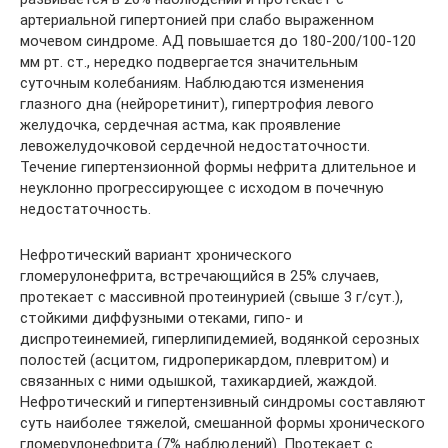
артериальной гипертонией при слабо выраженном
мочевом синдроме. АД повышается до 180-200/100-120
мм рт. ст., нередко подвергается значительным
суточным колебаниям. Наблюдаются изменения
глазного дна (нейроретинит), гипертрофия левого
желудочка, сердечная астма, как проявление
левожелудочковой сердечной недостаточности.
Течение гипертензионной формы нефрита длительное и
неуклонно прогрессирующее с исходом в почечную
недостаточность.
Нефротический вариант хронического
гломерулонефрита, встречающийся в 25% случаев,
протекает с массивной протеинурией (свыше 3 г/сут.),
стойкими диффузными отеками, гипо- и
диспротеинемией, гиперлипидемией, водянкой серозных
полостей (асцитом, гидроперикардом, плевритом) и
связанных с ними одышкой, тахикардией, жаждой.
Нефротический и гипертензивный синдромы составляют
суть наиболее тяжелой, смешанной формы хронического
гломерулонефрита (7% наблюдений). Протекает с