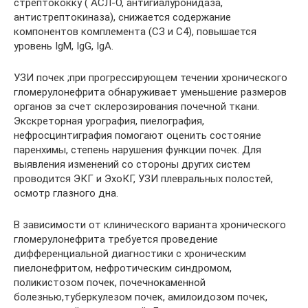
стрептококку ( АСЛ-О, антигиалуронидаза,
антистрептокиназа), снижается содержание
компонентов комплемента (СЗ и С4), повышается
уровень IgM, IgG, IgА.
УЗИ почек ;при прогрессирующем течении хронического
гломерулонефрита обнаруживает уменьшение размеров
органов за счет склерозирования почечной ткани.
Экскреторная урография, пиелография,
нефросцинтиграфия помогают оценить состояние
паренхимы, степень нарушения функции почек. Для
выявления изменений со стороны других систем
проводится ЭКГ и ЭхоКГ, УЗИ плевральных полостей,
осмотр глазного дна.
В зависимости от клинического варианта хронического
гломерулонефрита требуется проведение
дифференциальной диагностики с хроническим
пиелонефритом, нефротическим синдромом,
поликистозом почек, почечнокаменной
болезнью,туберкулезом почек, амилоидозом почек,