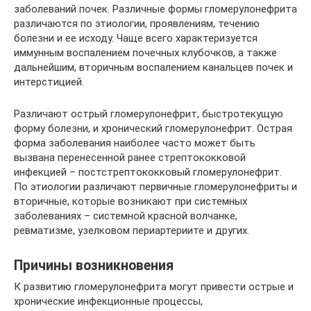
заболеваний почек. Различные формы гломерулонефрита
различаются по этиологии, проявлениям, течению
болезни и ее исходу. Чаще всего характеризуется
иммунным воспалением почечных клубочков, а также
дальнейшим, вторичным воспалением канальцев почек и
интерстицией.
Различают острый гломерулонефрит, быстротекущую
форму болезни, и хронический гломерулонефрит. Острая
форма заболевания наиболее часто может быть
вызвана перенесенной ранее стрептококковой
инфекцией – постстрептококковый гломерулонефрит.
По этиологии различают первичные гломерулонефриты и
вторичные, которые возникают при системных
заболеваниях – системной красной волчанке,
ревматизме, узелковом периартериите и других.
Причины возникновения
К развитию гломерулонефрита могут привести острые и
хронические инфекционные процессы,