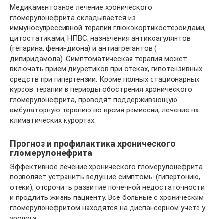
Медикаментозное лечение хронического
гломерулонефрита складывается из
иммуносупрессивной терапии глюкокортикостероидами,
цитостатиками, НПВС; назначения антикоагулянтов
(гепарина, фениндиона) и антиагрегантов (
дипиридамола). Симптоматическая терапия может
включать прием диуретиков при отеках, гипотензивных
средств при гипертензии. Кроме полных стационарных
курсов терапии в периоды обострения хронического
гломерулонефрита, проводят поддерживающую
амбулаторную терапию во время ремиссии, лечение на
климатических курортах.
Прогноз и профилактика хронического
гломерулонефрита
Эффективное лечение хронического гломерулонефрита
позволяет устранить ведущие симптомы (гипертонию,
отеки), отсрочить развитие почечной недостаточности
и продлить жизнь пациенту. Все больные с хроническим
гломерулонефритом находятся на диспансерном учете у
уролога