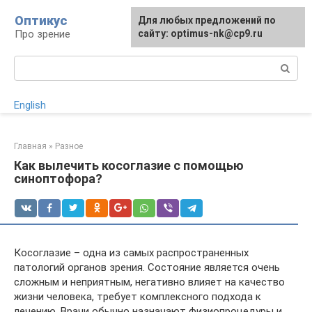
Перейти
Оптикус
Для любых предложений по
к
Про зрение
сайту: optimus-nk@cp9.ru
контенту
Поиск:
English
Главная
»
Разное
Как вылечить косоглазие с помощью
синоптофора?
Косоглазие – одна из самых распространенных
патологий органов зрения. Состояние является очень
сложным и неприятным, негативно влияет на качество
жизни человека, требует комплексного подхода к
лечению. Врачи обычно назначают физиопроцедуры и