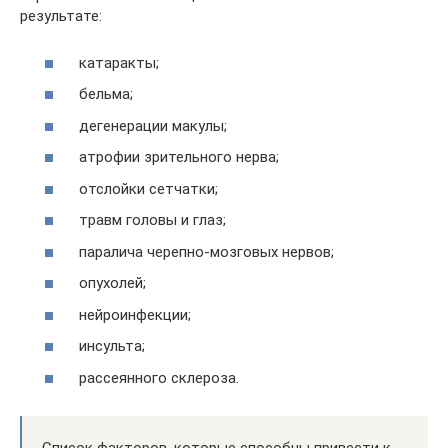
результате:
катаракты;
бельма;
дегенерации макулы;
атрофии зрительного нерва;
отслойки сетчатки;
травм головы и глаз;
паралича черепно-мозговых нервов;
опухолей;
нейроинфекции;
инсульта;
рассеянного склероза.
Список факторов, которые способны привести к